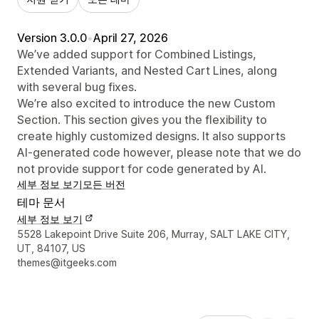
Version 3.0.0
•
April 27, 2026
We’ve added support for Combined Listings,
Extended Variants, and Nested Cart Lines, along
with several bug fixes.
We’re also excited to introduce the new Custom
Section. This section gives you the flexibility to
create highly customized designs. It also supports
AI-generated code however, please note that we do
not provide support for code generated by AI.
세부 정보 보기
모든 버전
테마 문서
세부 정보 보기
디자이너 연락처 세부 정보
5528 Lakepoint Drive Suite 206, Murray, SALT LAKE CITY,
UT, 84107, US
themes@itgeeks.com