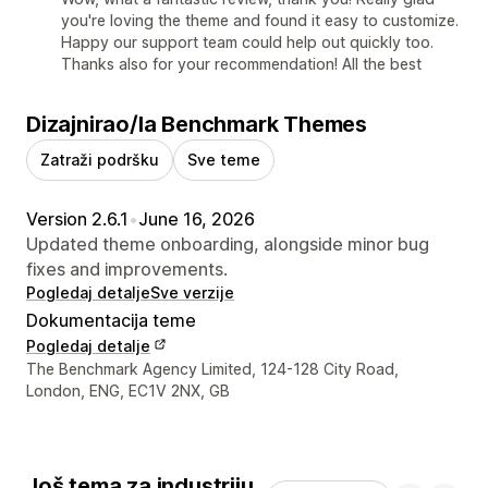
you're loving the theme and found it easy to customize.
Happy our support team could help out quickly too.
Thanks also for your recommendation! All the best
Dizajnirao/la Benchmark Themes
Zatraži podršku
Sve teme
Version 2.6.1
•
June 16, 2026
Updated theme onboarding, alongside minor bug
fixes and improvements.
Pogledaj detalje
Sve verzije
Dokumentacija teme
Pogledaj detalje
Podaci za kontakt dizajnera
The Benchmark Agency Limited, 124-128 City Road,
London, ENG, EC1V 2NX, GB
Još tema za industriju