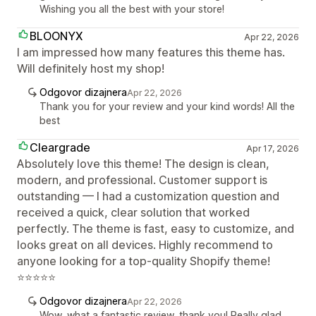
Wishing you all the best with your store!
BLOONYX
Apr 22, 2026
I am impressed how many features this theme has.
Will definitely host my shop!
Odgovor dizajnera
Apr 22, 2026
Thank you for your review and your kind words! All the
best
Cleargrade
Apr 17, 2026
Absolutely love this theme! The design is clean,
modern, and professional. Customer support is
outstanding — I had a customization question and
received a quick, clear solution that worked
perfectly. The theme is fast, easy to customize, and
looks great on all devices. Highly recommend to
anyone looking for a top-quality Shopify theme!
⭐⭐⭐⭐⭐
Odgovor dizajnera
Apr 22, 2026
Wow, what a fantastic review, thank you! Really glad