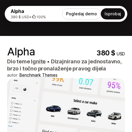
Alpha
Pogledaj demo
Isprobaj
380 $ USD
•
100%
Alpha
380 $
USD
Dio teme
Ignite
•
Dizajnirano za jednostavno,
brzo i točno pronalaženje pravog dijela
autor:
Benchmark Themes