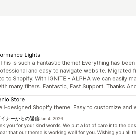
ormance Lights
his is such a Fantastic theme! Everything has been 
professional and easy to navigate website. Migrate
o to Shopify. With IGNITE - ALPHA we can easily man
ith many filters. Fantastic, Fast Support. Thanks An
nio Store
ell-designed Shopify theme. Easy to customize and w
ザイナーからの返信
Jun 4, 2026
k you for your kind words. We put a lot of care into the des
ear that our theme is working well for you. Wishing you all t