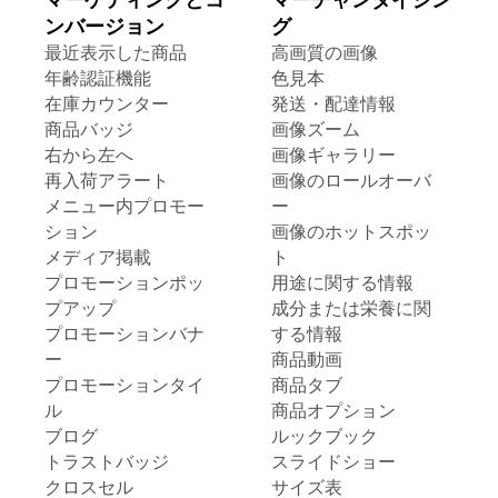
ンバージョン
グ
最近表示した商品
高画質の画像
年齢認証機能
色見本
在庫カウンター
発送・配達情報
商品バッジ
画像ズーム
右から左へ
画像ギャラリー
再入荷アラート
画像のロールオーバ
メニュー内プロモー
ー
ション
画像のホットスポッ
メディア掲載
ト
プロモーションポッ
用途に関する情報
プアップ
成分または栄養に関
プロモーションバナ
する情報
ー
商品動画
プロモーションタイ
商品タブ
ル
商品オプション
ブログ
ルックブック
トラストバッジ
スライドショー
クロスセル
サイズ表