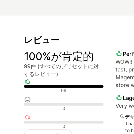
レビュー
100%が肯定的
Perf
WOW!! T
99件 (すべてのプリセットに対
fast, 
するレビュー)
Magent
store w
肯定的なレビュー
99
Lage
Very w
中間的なレビュー
0
デ
Than
否定的なレビュー
0
to h