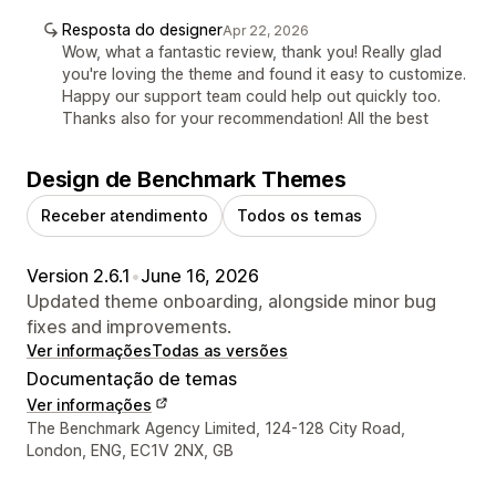
Resposta do designer
Apr 22, 2026
Wow, what a fantastic review, thank you! Really glad
you're loving the theme and found it easy to customize.
Happy our support team could help out quickly too.
Thanks also for your recommendation! All the best
Design de Benchmark Themes
Receber atendimento
Todos os temas
Version 2.6.1
•
June 16, 2026
Updated theme onboarding, alongside minor bug
fixes and improvements.
Ver informações
Todas as versões
Documentação de temas
Ver informações
Informações de contato do designer
The Benchmark Agency Limited, 124-128 City Road,
London, ENG, EC1V 2NX, GB