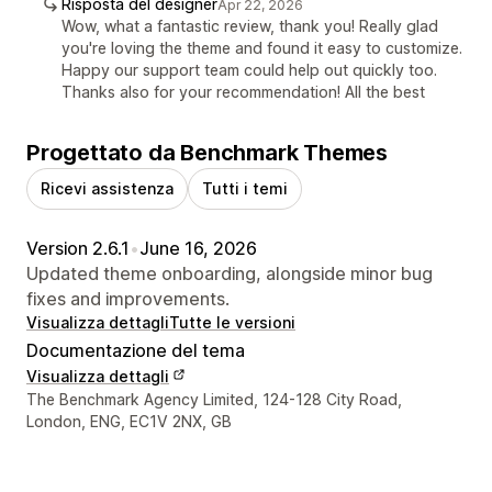
Risposta del designer
Apr 22, 2026
Wow, what a fantastic review, thank you! Really glad
you're loving the theme and found it easy to customize.
Happy our support team could help out quickly too.
Thanks also for your recommendation! All the best
Progettato da Benchmark Themes
Ricevi assistenza
Tutti i temi
Version 2.6.1
•
June 16, 2026
Updated theme onboarding, alongside minor bug
fixes and improvements.
Visualizza dettagli
Tutte le versioni
Documentazione del tema
Visualizza dettagli
Recapiti del designer
The Benchmark Agency Limited, 124-128 City Road,
London, ENG, EC1V 2NX, GB