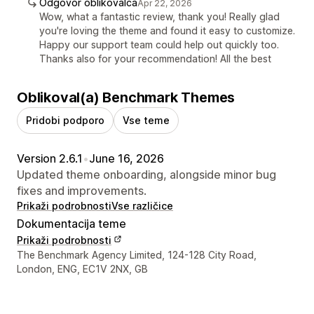
Odgovor oblikovalca
Apr 22, 2026
Wow, what a fantastic review, thank you! Really glad
you're loving the theme and found it easy to customize.
Happy our support team could help out quickly too.
Thanks also for your recommendation! All the best
Oblikoval(a) Benchmark Themes
Pridobi podporo
Vse teme
Version 2.6.1
•
June 16, 2026
Updated theme onboarding, alongside minor bug
fixes and improvements.
Prikaži podrobnosti
Vse različice
Dokumentacija teme
Prikaži podrobnosti
Podatki za stik z oblikovalcem
The Benchmark Agency Limited, 124-128 City Road,
London, ENG, EC1V 2NX, GB