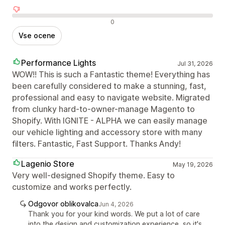
Negativne ocene
0
Vse ocene
Performance Lights
Jul 31, 2026
WOW!! This is such a Fantastic theme! Everything has
been carefully considered to make a stunning, fast,
professional and easy to navigate website. Migrated
from clunky hard-to-owner-manage Magento to
Shopify. With IGNITE - ALPHA we can easily manage
our vehicle lighting and accessory store with many
filters. Fantastic, Fast Support. Thanks Andy!
Lagenio Store
May 19, 2026
Very well-designed Shopify theme. Easy to
customize and works perfectly.
Odgovor oblikovalca
Jun 4, 2026
Thank you for your kind words. We put a lot of care
into the design and customization experience, so it's