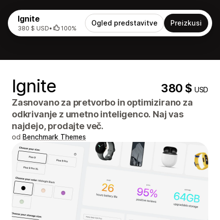
Ignite
Ogled predstavitve
Preizkusi
380 $ USD
•
100%
Ignite
380 $
USD
Zasnovano za pretvorbo in optimizirano za
odkrivanje z umetno inteligenco. Naj vas
najdejo, prodajte več.
od
Benchmark Themes