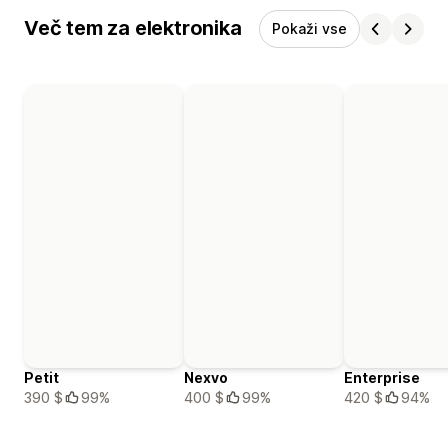
Več tem za elektronika
Pokaži vse
Petit
Nexvo
Enterprise
390 $
99%
400 $
99%
420 $
94%