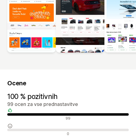
Ocene
100 % pozitivnih
99 ocen za vse prednastavitve
Pozitivne ocene
99
Nevtralne ocene
0