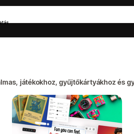
atás
lmas, játékokhoz, gyűjtőkártyákhoz és g