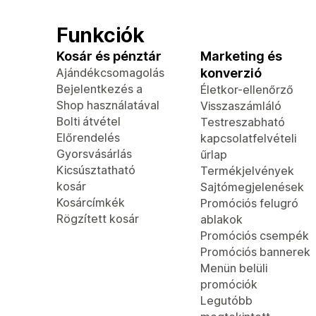
Funkciók
Kosár és pénztár
Marketing és
Ajándékcsomagolás
konverzió
Bejelentkezés a
Életkor-ellenőrző
Shop használatával
Visszaszámláló
Bolti átvétel
Testreszabható
Előrendelés
kapcsolatfelvételi
Gyorsvásárlás
űrlap
Kicsúsztatható
Termékjelvények
kosár
Sajtómegjelenések
Kosárcímkék
Promóciós felugró
Rögzített kosár
ablakok
Promóciós csempék
Promóciós bannerek
Menün belüli
promóciók
Legutóbb