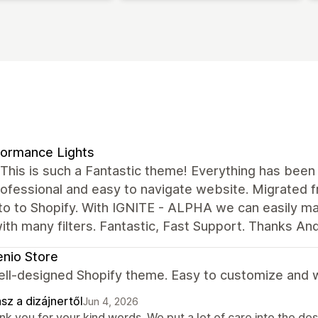
ormance Lights
his is such a Fantastic theme! Everything has been 
professional and easy to navigate website. Migrate
o to Shopify. With IGNITE - ALPHA we can easily man
ith many filters. Fantastic, Fast Support. Thanks An
nio Store
ell-designed Shopify theme. Easy to customize and w
sz a dizájnertől
Jun 4, 2026
k you for your kind words. We put a lot of care into the des