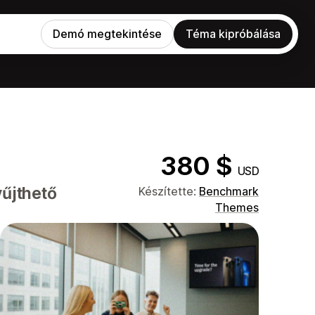
Demó megtekintése
Téma kipróbálása
380 $
USD
yűjthető
Készítette:
Benchmark
Themes