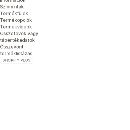
információk
Színminták
Termékfülek
Termékopciók
Termékvideók
Összetevők vagy
tápértékadatok
Összevont
terméklistázás
SHOPIFY PLUS