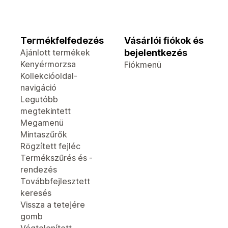
Termékfelfedezés
Vásárlói fiókok és
Ajánlott termékek
bejelentkezés
Kenyérmorzsa
Fiókmenü
Kollekcióoldal-
navigáció
Legutóbb
megtekintett
Megamenü
Mintaszűrők
Rögzített fejléc
Termékszűrés és -
rendezés
Továbbfejlesztett
keresés
Vissza a tetejére
gomb