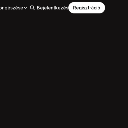
öngészése
Bejelentkezés
Regisztráció