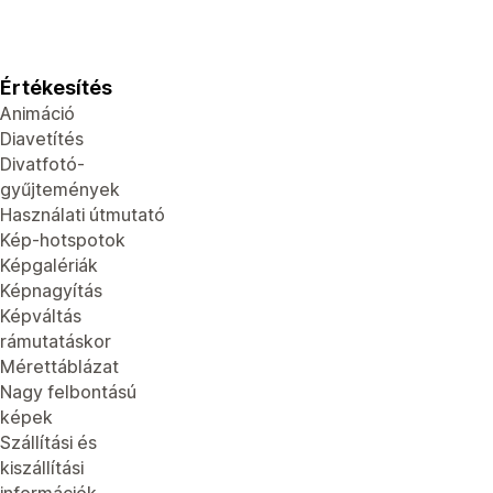
Értékesítés
Animáció
Diavetítés
Divatfotó-
gyűjtemények
Használati útmutató
Kép-hotspotok
Képgalériák
Képnagyítás
Képváltás
rámutatáskor
Mérettáblázat
Nagy felbontású
képek
Szállítási és
kiszállítási