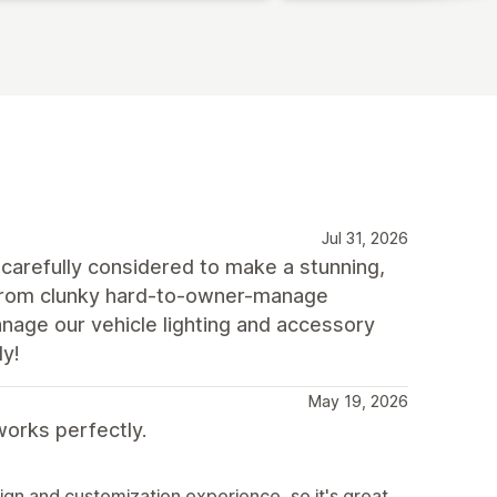
Jul 31, 2026
carefully considered to make a stunning,
d from clunky hard-to-owner-manage
age our vehicle lighting and accessory
dy!
May 19, 2026
orks perfectly.
ign and customization experience, so it's great