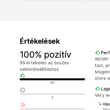
Értékelések
100% pozitív
Perf
WOW!! T
99 értékelés az összes
fast, 
sablonbeállításhoz
Magent
store w
Pozitív értékelések
99
Lage
Very w
Semleges értékelések
0
Vála
Than