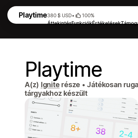
Playtime
380 $ USD
•
100%
Áttekintés
Funkciók
Értékelések
Támog
Playtime
A(z)
Ignite
része
•
Játékosan ruga
tárgyakhoz készült