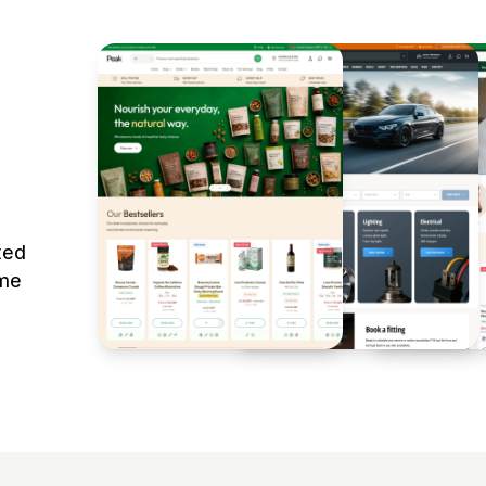
ted
ime