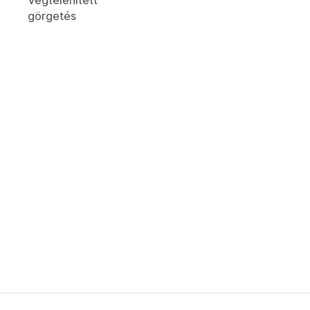
Végtelenített
görgetés