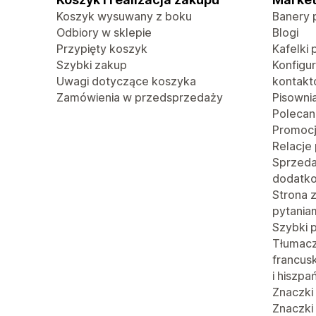
Koszyk wysuwany z boku
Banery 
Odbiory w sklepie
Blogi
Przypięty koszyk
Kafelki 
Szybki zakup
Konfigu
Uwagi dotyczące koszyka
kontak
Zamówienia w przedsprzedaży
Pisowni
Polecan
Promoc
Relacje
Sprzed
dodatk
Strona 
pytania
Szybki 
Tłumacze
francusk
i hiszpa
Znaczki
Znaczki