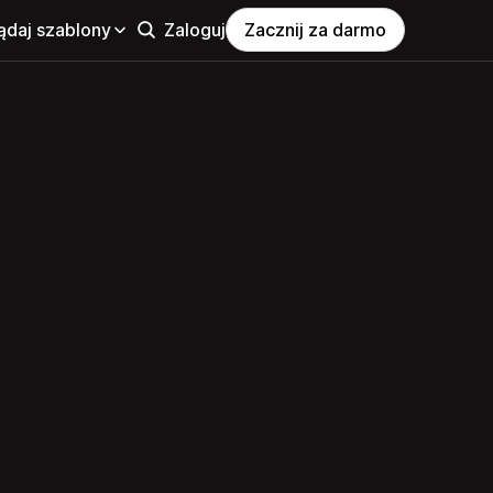
ądaj szablony
Zaloguj
Zacznij za darmo