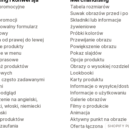
promocyjne
Tabela rozmiarów
Suwak obrazów przed i po
promocji
Składniki lub informacje
rowalny formularz
żywieniowe
towy
Próbki kolorów
a od prawej do lewej
Przewijanie obrazu
e produkty
Powiększenie obrazu
je w menu
Pokaz slajdów
 prasowe
Opcje produktu
aż produktów
Obrazy o wysokiej rozdzie
owych
Lookbooki
z często zadawanymi
Karty produktu
mi
Informacje o wysyłce/dost
podgląd
Informacje o użytkowaniu
nie na angielski,
Galerie obrazów
i, włoski, niemiecki
Filmy o produkcie
ński
Animacja
 produktów
Aktywny punkt na obrazie
 zaufania
Oferta łączona
SHOPIFY P