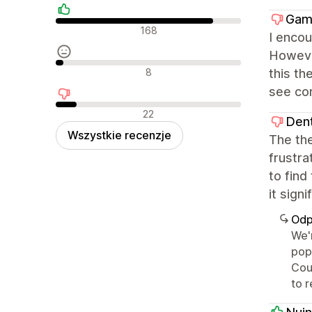
Gam
Pozytywne recenzje
168
I encou
However
Neutralne recenzje
8
this th
see co
Negatywne recenzje
22
Den
Wszystkie recenzje
The the
frustra
to find
it sign
Odp
We'r
pop
Coul
to 