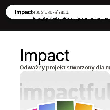
Impact
400 $ USD
•
85%
Przegląd
Funkcje
Recenzje
Pomoc technic
Impact
Odważny projekt stworzony dla ma