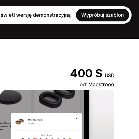
świetl wersję demonstracyjną
Wypróbuj szablon
400 $
USD
od:
Maestrooo