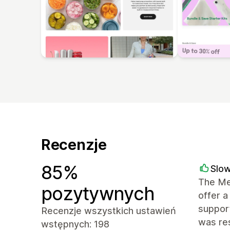
Recenzje
85%
Slo
The Mes
pozytywnych
offer a
support
Recenzje wszystkich ustawień
was res
wstępnych: 198