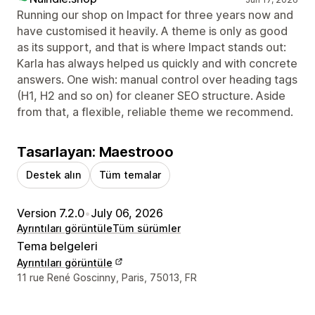
Running our shop on Impact for three years now and
have customised it heavily. A theme is only as good
as its support, and that is where Impact stands out:
Karla has always helped us quickly and with concrete
answers. One wish: manual control over heading tags
(H1, H2 and so on) for cleaner SEO structure. Aside
from that, a flexible, reliable theme we recommend.
Tasarlayan: Maestrooo
Destek alın
Tüm temalar
Version 7.2.0
•
July 06, 2026
Ayrıntıları görüntüle
Tüm sürümler
Tema belgeleri
Ayrıntıları görüntüle
Tasarımcı iletişim bilgileri
11 rue René Goscinny, Paris, 75013, FR