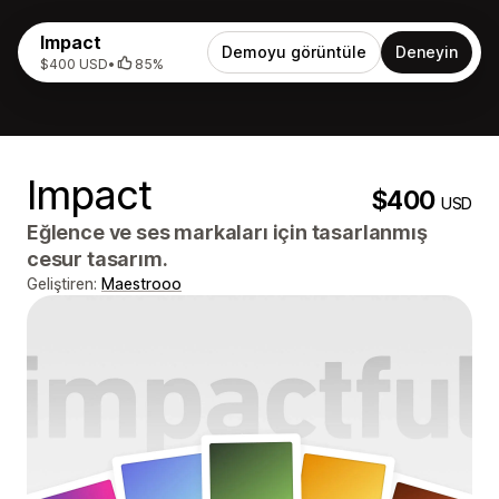
Impact
Demoyu görüntüle
Deneyin
$400 USD
•
85%
Impact
$400
USD
Eğlence ve ses markaları için tasarlanmış
cesur tasarım.
Geliştiren:
Maestrooo