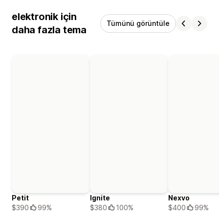
elektronik için
Tümünü görüntüle
daha fazla tema
Petit
Ignite
Nexvo
$390
99%
$380
100%
$400
99%