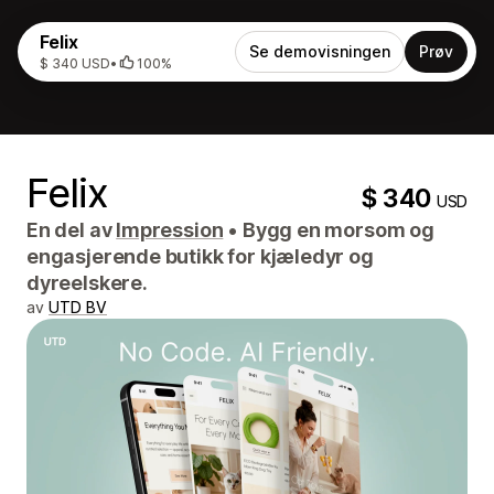
Felix
Se demovisningen
Prøv
$ 340 USD
•
100%
Felix
$ 340
USD
En del av
Impression
•
Bygg en morsom og
engasjerende butikk for kjæledyr og
dyreelskere.
av
UTD BV