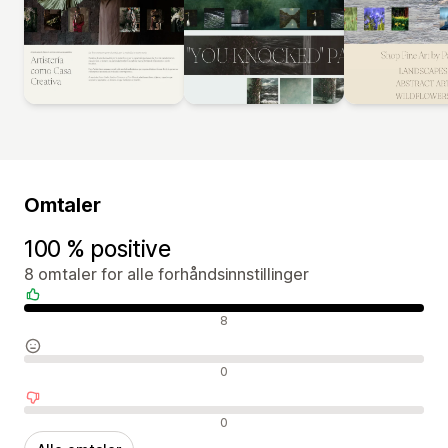
Omtaler
100 % positive
8 omtaler for alle forhåndsinnstillinger
Positive omtaler
8
Nøytrale omtaler
0
Negative omtaler
0