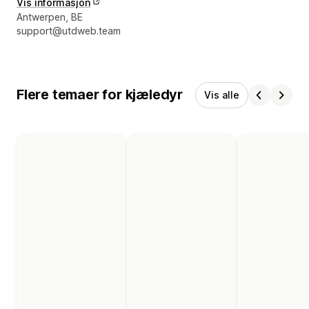
Vis informasjon
Designerens kontaktinfo
Antwerpen, BE
support@utdweb.team
Flere temaer for kjæledyr
Vis alle