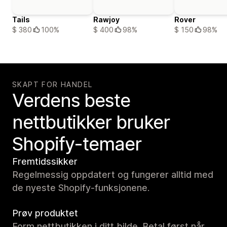
Tails
Rawjoy
Rover
$ 380
100%
$ 400
98%
$ 150
98%
SKAPT FOR HANDEL
Verdens beste
nettbutikker bruker
Shopify-temaer
Fremtidssikker
Regelmessig oppdatert og fungerer alltid med
de nyeste Shopify-funksjonene.
Prøv produktet
Form nettbutikken i ditt bilde. Betal først når