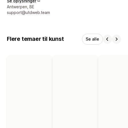
Se oplysninger
Se kontaktoplysninger
Antwerpen, BE
support@utdweb.team
Flere temaer til kunst
Se alle