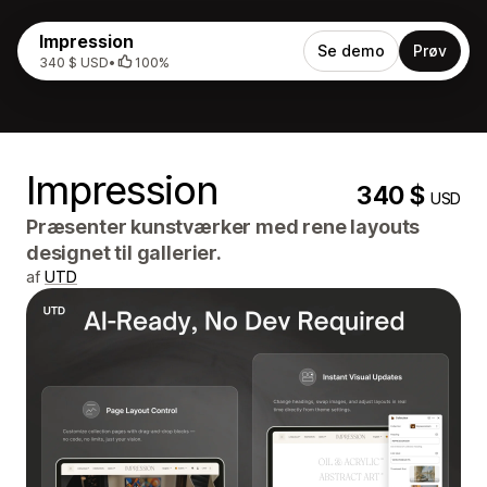
Impression
Se demo
Prøv
340 $ USD
•
100%
Impression
340 $
USD
Præsenter kunstværker med rene layouts
designet til gallerier.
af
UTD