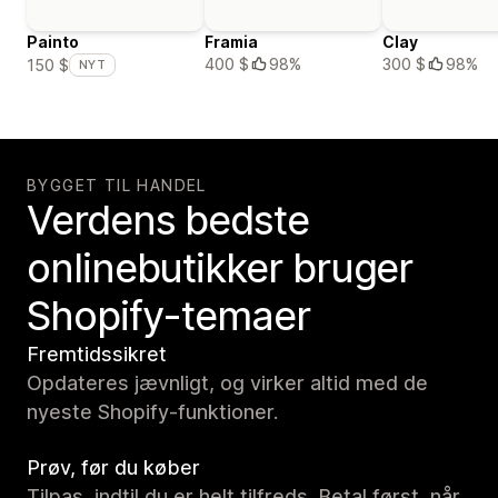
Painto
Framia
Clay
400 $
98%
300 $
98%
150 $
NYT
BYGGET TIL HANDEL
Verdens bedste
onlinebutikker bruger
Shopify-temaer
Fremtidssikret
Opdateres jævnligt, og virker altid med de
nyeste Shopify-funktioner.
Prøv, før du køber
Tilpas, indtil du er helt tilfreds. Betal først, når