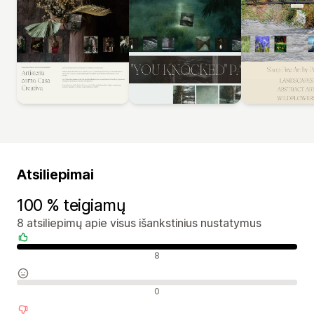
Atsiliepimai
100 % teigiamų
8 atsiliepimų apie visus išankstinius nustatymus
Teigiami atsiliepimai
8
Neutralūs atsiliepimai
0