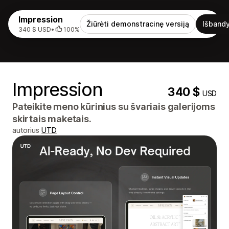
Impression
Žiūrėti demonstracinę versiją
Išbandy
340 $ USD
•
100%
Impression
340 $
USD
Pateikite meno kūrinius su švariais galerijoms
skirtais maketais.
autorius
UTD