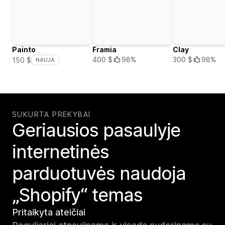
Painto
Framia
Clay
400 $
98%
300 $
98%
150 $
NAUJA
SUKURTA PREKYBAI
Geriausios pasaulyje
internetinės
parduotuvės naudoja
„Shopify“ temas
Pritaikyta ateičiai