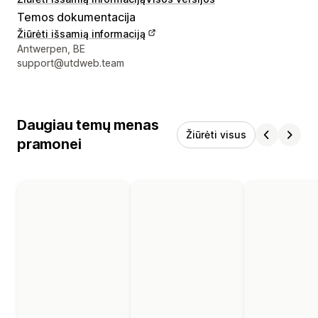
Temos dokumentacija
Žiūrėti išsamią informaciją
Kūrėjo kontaktiniai duomenys
Antwerpen, BE
support@utdweb.team
Daugiau temų menas
Žiūrėti visus
pramonei