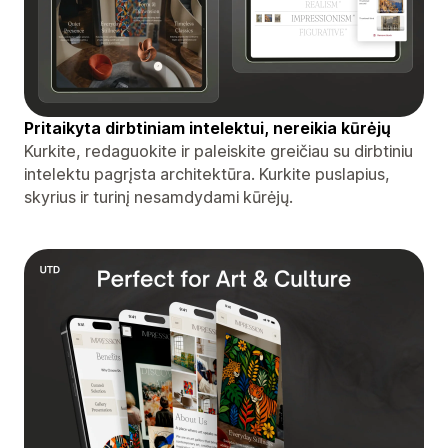
Pritaikyta dirbtiniam intelektui, nereikia kūrėjų
Kurkite, redaguokite ir paleiskite greičiau su dirbtiniu
intelektu pagrįsta architektūra. Kurkite puslapius,
skyrius ir turinį nesamdydami kūrėjų.