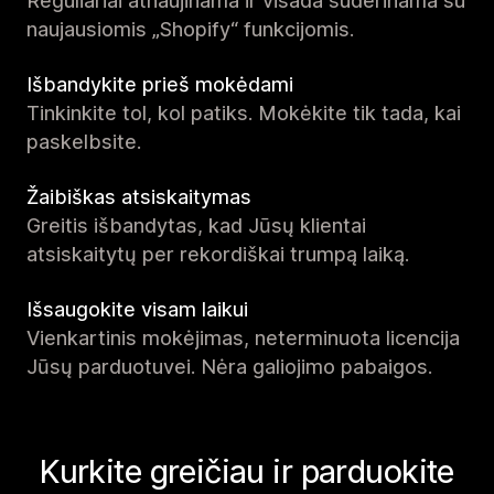
Reguliariai atnaujinama ir visada suderinama su
naujausiomis „Shopify“ funkcijomis.
Išbandykite prieš mokėdami
Tinkinkite tol, kol patiks. Mokėkite tik tada, kai
paskelbsite.
Žaibiškas atsiskaitymas
Greitis išbandytas, kad Jūsų klientai
atsiskaitytų per rekordiškai trumpą laiką.
Išsaugokite visam laikui
Vienkartinis mokėjimas, neterminuota licencija
Jūsų parduotuvei. Nėra galiojimo pabaigos.
Kurkite greičiau ir parduokite