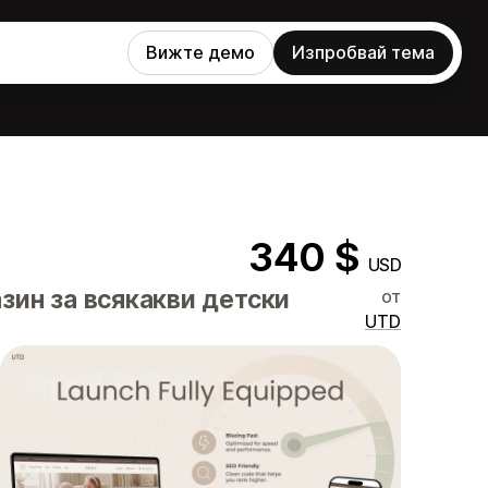
Вижте демо
Изпробвай тема
340 $
USD
зин за всякакви детски
от
UTD