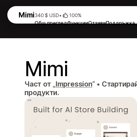
Mimi
340 $ USD
•
100%
Общ преглед
Функции
Отзиви
Поддръжка
Mimi
Част от „
Impression
“
•
Стартирай
продукти.