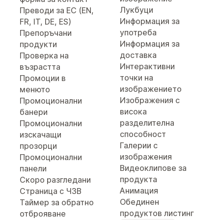
Лукбуци
Преводи за ЕС (EN,
Информация за
FR, IT, DE, ES)
употреба
Препоръчани
Информация за
продукти
доставка
Проверка на
Интерактивни
възрастта
точки на
Промоции в
изображението
менюто
Изображения с
Промоционални
висока
банери
разделителна
Промоционални
способност
изскачащи
Галерии с
прозорци
изображения
Промоционални
Видеоклипове за
панели
продукта
Скоро разгледани
Анимация
Страница с ЧЗВ
Обединен
Таймер за обратно
продуктов листинг
отброяване