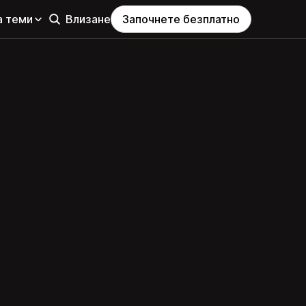
а теми
Влизане
Започнете безплатно