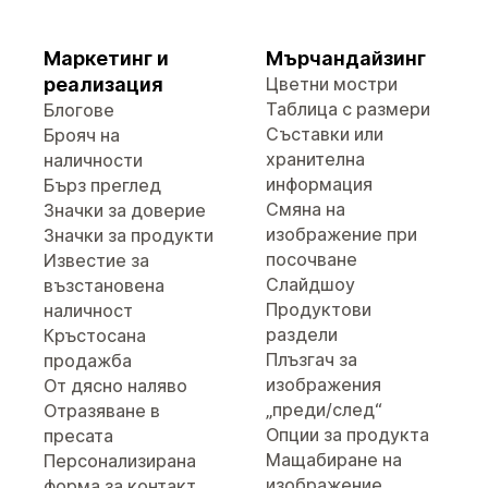
Маркетинг и
Мърчандайзинг
реализация
Цветни мостри
Таблица с размери
Блогове
Съставки или
Брояч на
хранителна
наличности
информация
Бърз преглед
Смяна на
Значки за доверие
изображение при
Значки за продукти
посочване
Известие за
Слайдшоу
възстановена
Продуктови
наличност
раздели
Кръстосана
Плъзгач за
продажба
изображения
От дясно наляво
„преди/след“
Отразяване в
Опции за продукта
пресата
Мащабиране на
Персонализирана
изображение
форма за контакт