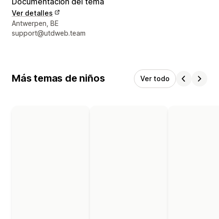
Documentación del tema
Ver detalles
Detalles de contacto del diseñador
Antwerpen, BE
support@utdweb.team
Más temas de niños
Ver todo