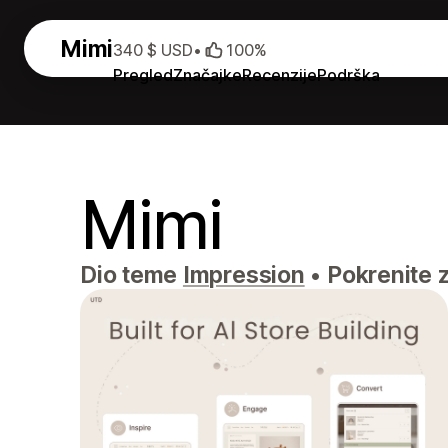
Mimi
340 $ USD
•
100%
Pregled
Značajke
Recenzije
Podrška
Mimi
Dio teme
Impression
•
Pokrenite z