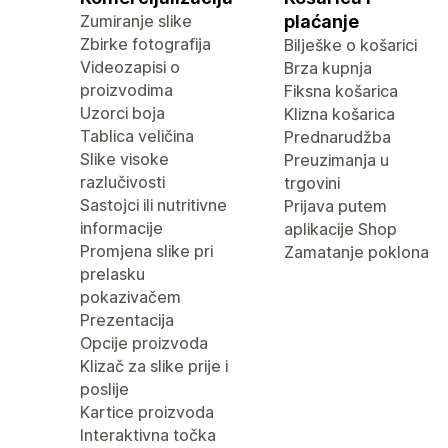
Zumiranje slike
plaćanje
Zbirke fotografija
Bilješke o košarici
Videozapisi o
Brza kupnja
proizvodima
Fiksna košarica
Uzorci boja
Klizna košarica
Tablica veličina
Prednarudžba
Slike visoke
Preuzimanja u
razlučivosti
trgovini
Sastojci ili nutritivne
Prijava putem
informacije
aplikacije Shop
Promjena slike pri
Zamatanje poklona
prelasku
pokazivačem
Prezentacija
Opcije proizvoda
Klizač za slike prije i
poslije
Kartice proizvoda
Interaktivna točka