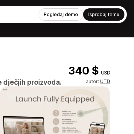
Pogledaj demo
Isprobaj temu
340 $
USD
e dječjih proizvoda.
autor:
UTD