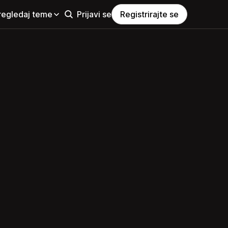
regledaj teme
Prijavi se
Registrirajte se