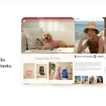
ašu
stavku