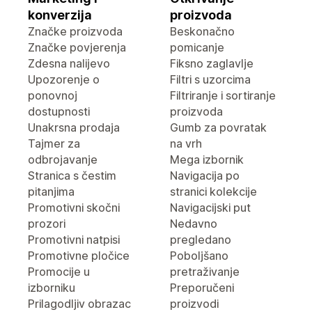
konverzija
proizvoda
Značke proizvoda
Beskonačno
Značke povjerenja
pomicanje
Zdesna nalijevo
Fiksno zaglavlje
Upozorenje o
Filtri s uzorcima
ponovnoj
Filtriranje i sortiranje
dostupnosti
proizvoda
Unakrsna prodaja
Gumb za povratak
Tajmer za
na vrh
odbrojavanje
Mega izbornik
Stranica s čestim
Navigacija po
pitanjima
stranici kolekcije
Promotivni skočni
Navigacijski put
prozori
Nedavno
Promotivni natpisi
pregledano
Promotivne pločice
Poboljšano
Promocije u
pretraživanje
izborniku
Preporučeni
Prilagodljiv obrazac
proizvodi