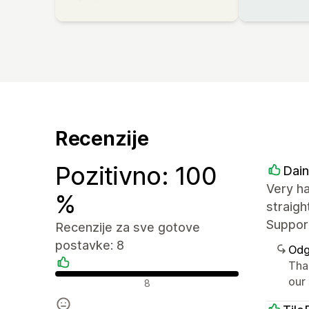
Recenzije
Pozitivno: 100
Dain
Very ha
%
straigh
Suppor
Recenzije za sve gotove
postavke: 8
Odg
Tha
Pozitivne recenzije
our
8