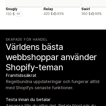
Snugly
Relay
Swirl
420 $
95%
360 $
99%
150 $
NY
SKAPADE FÖR HANDEL
Världens bästa
webbshoppar använder
Shopify-teman
Framtidssäkrat
Regelbundna uppdateringar och fungerar alltid
med Shopifys senaste funktioner.
Testa innan du betalar
Anpassa tills du gillar det. Betala först när du