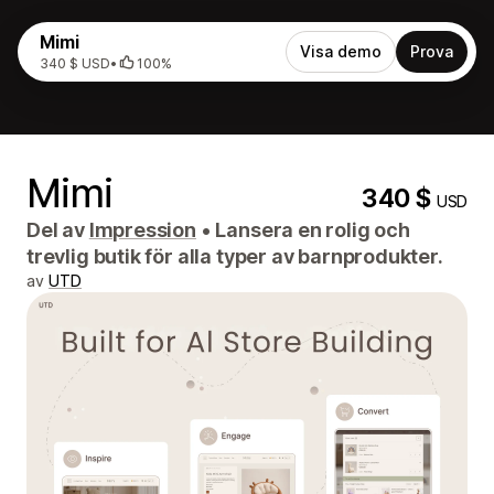
Mimi
Visa demo
Prova
340 $ USD
•
100%
Mimi
340 $
USD
Del av
Impression
•
Lansera en rolig och
trevlig butik för alla typer av barnprodukter.
av
UTD