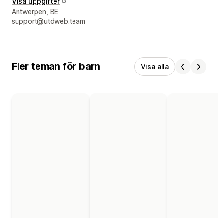
Visa uppgifter
Designerns kontaktuppgifter
Antwerpen, BE
support@utdweb.team
Fler teman för barn
Visa alla