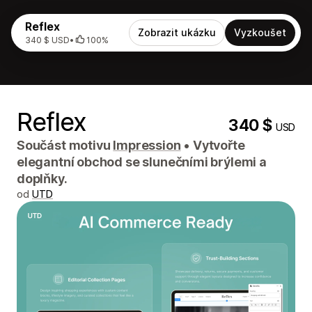
Reflex
Zobrazit ukázku
Vyzkoušet
340 $ USD
•
100%
Reflex
340 $
USD
Součást motivu
Impression
•
Vytvořte
elegantní obchod se slunečními brýlemi a
doplňky.
od
UTD