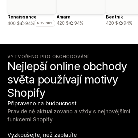
Renaissance
Amara
Beatnik
420 $
94%
420 $
94%
400 $
94%
NOVINKY
VYTVOŘENO PRO OBCHODOVÁNÍ
Nejlepší online obchody
světa používají motivy
Shopify
Připraveno na budoucnost
Pravidelně aktualizováno a vždy s nejnovějšími
funkcemi Shopify.
Vyzkoušejte, než zaplatíte