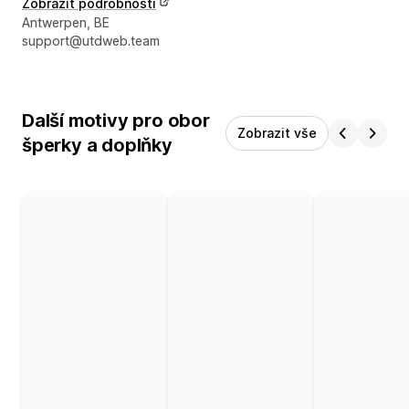
Zobrazit podrobnosti
Kontaktní údaje designéra
Antwerpen, BE
support@utdweb.team
Další motivy pro obor
Zobrazit vše
šperky a doplňky