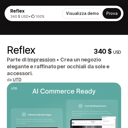
Reflex
Visualizza demo
Prova
340 $ USD
•
100%
Reflex
340 $
USD
Parte di
Impression
•
Crea un negozio
elegante e raffinato per occhiali da sole e
accessori.
da
UTD