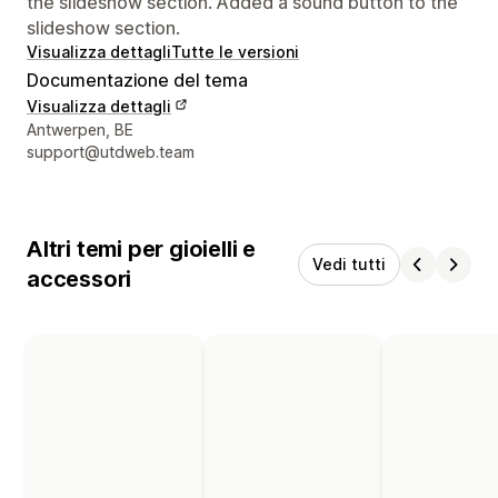
the slideshow section. Added a sound button to the
slideshow section.
Visualizza dettagli
Tutte le versioni
Documentazione del tema
Visualizza dettagli
Recapiti del designer
Antwerpen, BE
support@utdweb.team
Altri temi per gioielli e
Vedi tutti
accessori