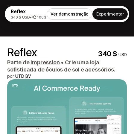
Reflex
Ver demonstração
Experimentar
340 $ USD
•
100%
Reflex
340 $
USD
Parte de
Impression
•
Crie uma loja
sofisticada de óculos de sol e acessórios.
por
UTD BV