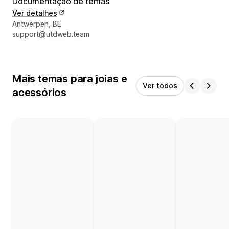
Documentação de temas
Ver detalhes
Detalhes de contacto do designer
Antwerpen, BE
support@utdweb.team
Mais temas para joias e
Ver todos
acessórios