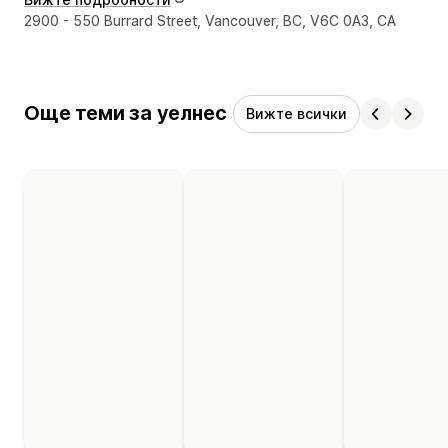
Данни за връзка с дизайнера
2900 - 550 Burrard Street, Vancouver, BC, V6C 0A3, CA
Още теми за уелнес
Вижте всички