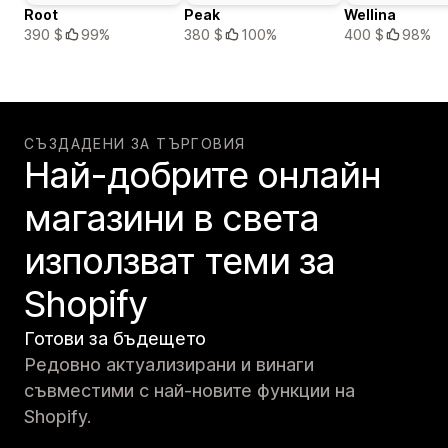
Root
Peak
Wellina
390 $
99%
380 $
100%
400 $
98%
СЪЗДАДЕНИ ЗА ТЪРГОВИЯ
Най-добрите онлайн
магазини в света
използват теми за
Shopify
Готови за бъдещето
Редовно актуализирани и винаги
съвместими с най-новите функции на
Shopify.