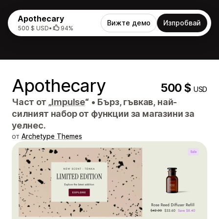
Apothecary
Вижте демо
Изпробвай
500 $ USD
•
94%
Apothecary
500 $
USD
Част от „
Impulse
“
•
Бърз, гъвкав, най-
силният набор от функции за магазини за
уелнес.
от
Archetype Themes