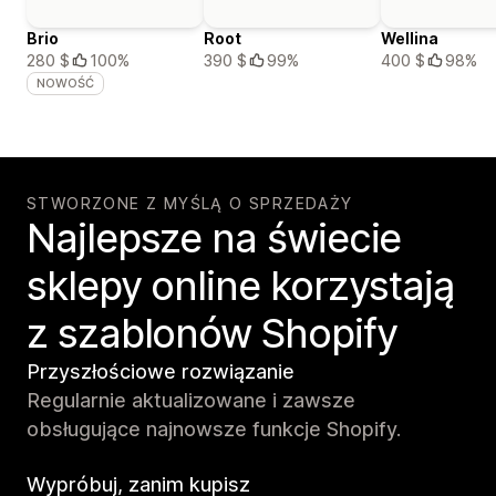
Brio
Root
Wellina
280 $
100%
390 $
99%
400 $
98%
NOWOŚĆ
STWORZONE Z MYŚLĄ O SPRZEDAŻY
Najlepsze na świecie
sklepy online korzystają
z szablonów Shopify
Przyszłościowe rozwiązanie
Regularnie aktualizowane i zawsze
obsługujące najnowsze funkcje Shopify.
Wypróbuj, zanim kupisz