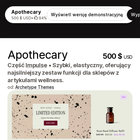
Apothecary
Wyświetl wersję demonstracyjną
Wyp
500 $ USD
•
94%
Apothecary
500 $
USD
Część
Impulse
•
Szybki, elastyczny, oferujący
najsilniejszy zestaw funkcji dla sklepów z
artykułami wellness.
od:
Archetype Themes