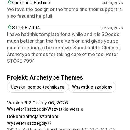
Giordano Fashion
Jul 13, 2026
We love the design of the theme and their support is
also fast and helpfull.
STORE 7994
Jun 23, 2026
I have had this template for a while and it is SOoooo
much better than the free version and gives you so
much freedom to be creative. Shout out to Glenn at
Archetype themes for taking care of me too! Peter
STORE 7994
Projekt: Archetype Themes
Uzyskaj pomoc techniczną
Wszystkie szablony
Version 9.2.0
•
July 06, 2026
Wyświetl szczegóły
Wszystkie wersje
Dokumentacja szablonu
Wyświetl szczegóły
Dane kontaktowe projektanta
2900 - 550 Burrard Street, Vancouver, BC, V6C 0A3, CA