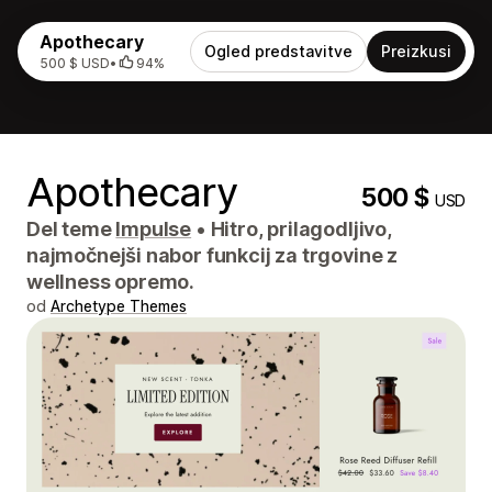
Apothecary
Ogled predstavitve
Preizkusi
500 $ USD
•
94%
Apothecary
500 $
USD
Del teme
Impulse
•
Hitro, prilagodljivo,
najmočnejši nabor funkcij za trgovine z
wellness opremo.
od
Archetype Themes