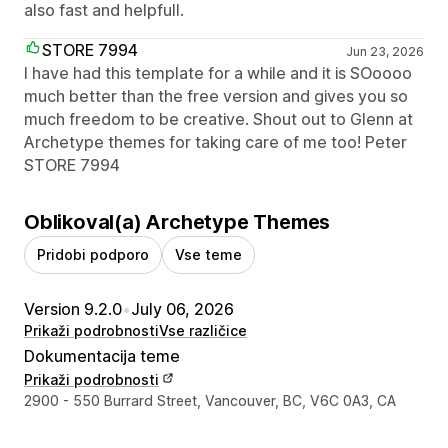
also fast and helpfull.
STORE 7994
Jun 23, 2026
I have had this template for a while and it is SOoooo
much better than the free version and gives you so
much freedom to be creative. Shout out to Glenn at
Archetype themes for taking care of me too! Peter
STORE 7994
Oblikoval(a) Archetype Themes
Pridobi podporo
Vse teme
Version 9.2.0
•
July 06, 2026
Prikaži podrobnosti
Vse različice
Dokumentacija teme
Prikaži podrobnosti
Podatki za stik z oblikovalcem
2900 - 550 Burrard Street, Vancouver, BC, V6C 0A3, CA