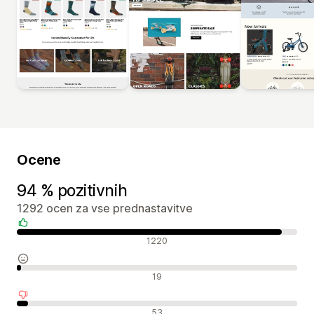
Ocene
94 % pozitivnih
1292 ocen za vse prednastavitve
Pozitivne ocene
1220
Nevtralne ocene
19
Negativne ocene
53