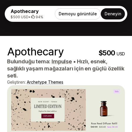
Apothecary
Demoyu görüntüle
Deneyin
$500 USD
•
94%
Apothecary
$500
USD
Bulunduğu tema:
Impulse
•
Hızlı, esnek,
sağlıklı yaşam mağazaları için en güçlü özellik
seti.
Geliştiren:
Archetype Themes