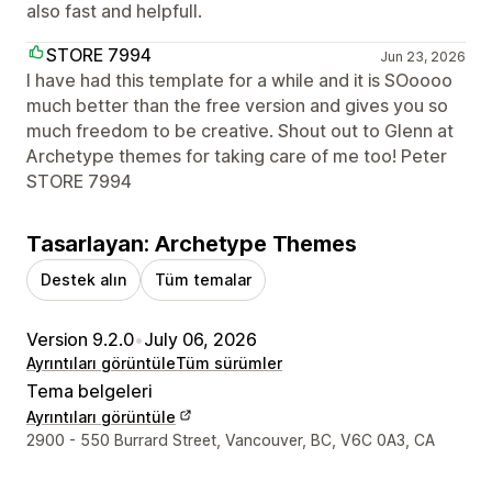
also fast and helpfull.
STORE 7994
Jun 23, 2026
I have had this template for a while and it is SOoooo
much better than the free version and gives you so
much freedom to be creative. Shout out to Glenn at
Archetype themes for taking care of me too! Peter
STORE 7994
Tasarlayan: Archetype Themes
Destek alın
Tüm temalar
Version 9.2.0
•
July 06, 2026
Ayrıntıları görüntüle
Tüm sürümler
Tema belgeleri
Ayrıntıları görüntüle
Tasarımcı iletişim bilgileri
2900 - 550 Burrard Street, Vancouver, BC, V6C 0A3, CA