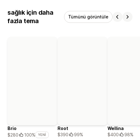
sağlık için daha
Tümünü görüntüle
fazla tema
Brio
Root
Wellina
$390
99%
$400
98%
$280
100%
YENI