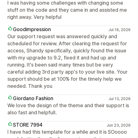
I was having some challenges with changing some
stuff on the code and they came in and assisted me
right away. Very helpful
Goodimpression
Jul 16, 2026
Our support request was answered quickly and
scheduled for review. After clearing the request for
access, Shandy specifically, quickly found the issue
with my upgrade to 9.2, fixed it and had up and
running. It's been said many times but be very
careful adding 3rd party app's to your live site. Your
support should be at 100% for the timely help we
needed. Thank you
Giordano Fashion
Jul 13, 2026
We love the design of the theme and their support is
also fast and helpfull.
STORE 7994
Jun 23, 2026
I have had this template for a while and it is SOoooo