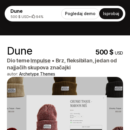
Dune
Pogledaj demo
Isprobaj
500 $ USD
•
94%
Dune
500 $
USD
Dio teme
Impulse
•
Brz, fleksibilan, jedan od
najjačih skupova značajki
autor:
Archetype Themes