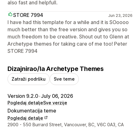
also fast and helpfull.
STORE 7994
Jun 23, 2026
I have had this template for a while and it is SOoooo
much better than the free version and gives you so
much freedom to be creative. Shout out to Glenn at
Archetype themes for taking care of me too! Peter
STORE 7994
Dizajnirao/la Archetype Themes
Zatraži podršku
Sve teme
Version 9.2.0
•
July 06, 2026
Pogledaj detalje
Sve verzije
Dokumentacija teme
Pogledaj detalje
Podaci za kontakt dizajnera
2900 - 550 Burrard Street, Vancouver, BC, V6C 0A3, CA