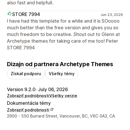
also fast and helpfull.
STORE 7994
Jun 23, 2026
I have had this template for a while and it is SOoooo
much better than the free version and gives you so
much freedom to be creative. Shout out to Glenn at
Archetype themes for taking care of me too! Peter
STORE 7994
Dizajn od partnera Archetype Themes
Získať podporu
Všetky témy
Version 9.2.0
•
July 06, 2026
Zobraziť podrobnosti
Všetky verzie
Dokumentácia témy
Zobraziť podrobnosti
Kontaktné údaje vývojára
2900 - 550 Burrard Street, Vancouver, BC, V6C 0A3, CA