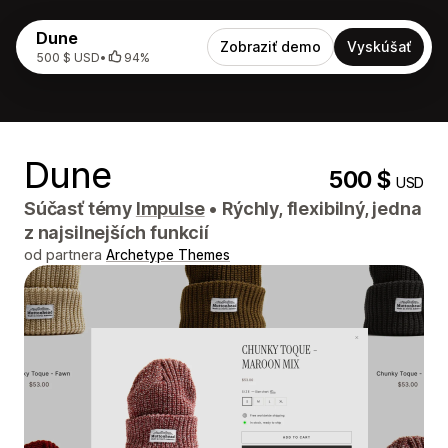
Dune
Zobraziť demo
Vyskúšať
500 $ USD
•
94%
Dune
500 $
USD
Súčasť témy
Impulse
•
Rýchly, flexibilný, jedna
z najsilnejších funkcií
od partnera
Archetype Themes