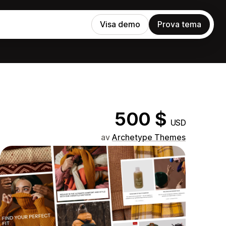
Visa demo
Prova tema
500 $
USD
av
Archetype Themes