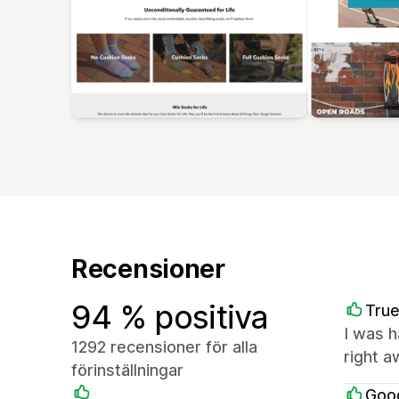
Recensioner
94 % positiva
True
I was 
1292 recensioner för alla
right a
förinställningar
Goo