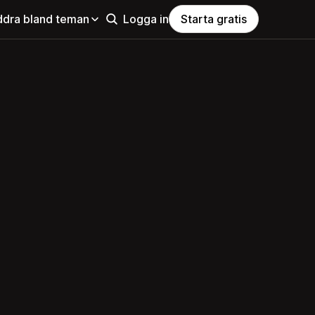
ddra bland teman
Logga in
Starta gratis