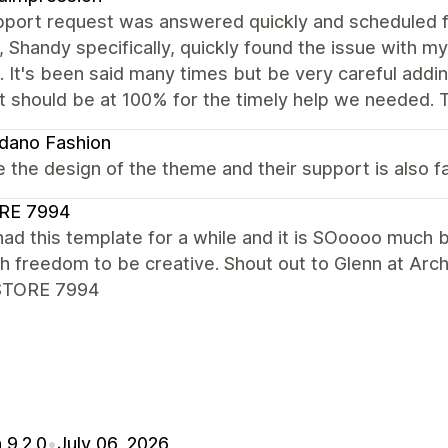
port request was answered quickly and scheduled for
 Shandy specifically, quickly found the issue with my
. It's been said many times but be very careful adding
t should be at 100% for the timely help we needed. 
dano Fashion
 the design of the theme and their support is also fa
RE 7994
had this template for a while and it is SOoooo much 
 freedom to be creative. Shout out to Glenn at Arc
STORE 7994
 9.2.0
•
July 06, 2026