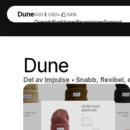
Dune
500 $ USD
•
94%
Översikt
Funktioner
Recensioner
Support
Dune
Del av
Impulse
•
Snabb, flexibel, 