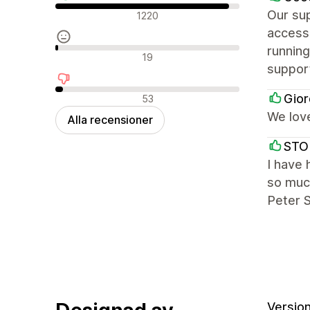
Positiva recensioner
Our sup
1220
access,
running
Neutrala recensioner
19
suppor
Negativa recensioner
Gior
53
We love
Alla recensioner
STO
I have 
so much
Peter 
Version