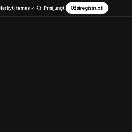
Naršyti temas
Prisijungti
Užsiregistruoti