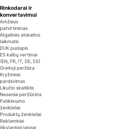
Rinkodarai ir
konvertavimui
Amžiaus
patvirtinimas
Atgalinės atskaitos
laikmatis
DUK puslapis
ES kalbų vertimai
(EN, FR, IT, DE, ES)
Greitoji peržiūra
Kryžminis
pardavimas
Likučio skaitiklis
Neseniai peržiūrėta
Patikimumo
ženkleliai
Produktų ženkleliai
Reklaminiai
iškylantieji langai