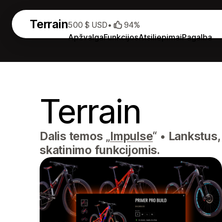
Terrain
500 $ USD
•
94%
Apžvalga
Funkcijos
Atsiliepimai
Pagalba
Terrain
Dalis temos „
Impulse
“
•
Lankstus, 
skatinimo funkcijomis.