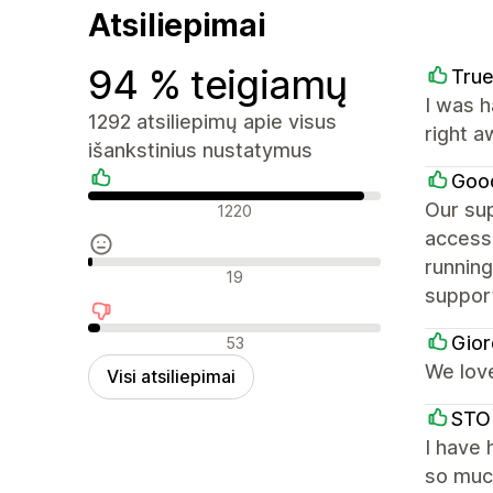
Atsiliepimai
94 % teigiamų
True
I was 
1292 atsiliepimų apie visus
right a
išankstinius nustatymus
Goo
Teigiami atsiliepimai
Our sup
1220
access,
running
Neutralūs atsiliepimai
19
suppor
Neigiami atsiliepimai
Gior
53
We love
Visi atsiliepimai
STO
I have 
so much