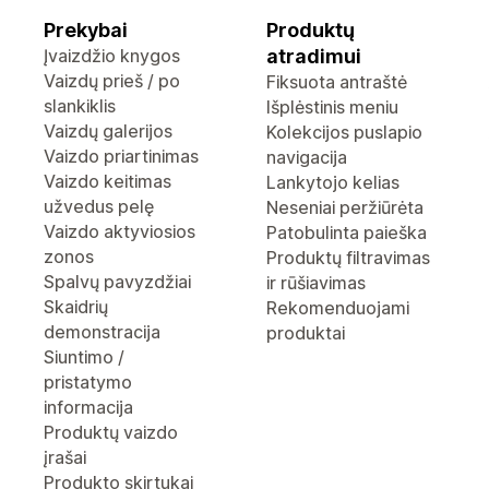
Prekybai
Produktų
Įvaizdžio knygos
atradimui
Vaizdų prieš / po
Fiksuota antraštė
slankiklis
Išplėstinis meniu
Vaizdų galerijos
Kolekcijos puslapio
Vaizdo priartinimas
navigacija
Vaizdo keitimas
Lankytojo kelias
užvedus pelę
Neseniai peržiūrėta
Vaizdo aktyviosios
Patobulinta paieška
zonos
Produktų filtravimas
Spalvų pavyzdžiai
ir rūšiavimas
Skaidrių
Rekomenduojami
demonstracija
produktai
Siuntimo /
pristatymo
informacija
Produktų vaizdo
įrašai
Produkto skirtukai