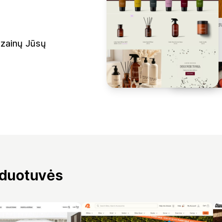
izainų Jūsų
rduotuvės