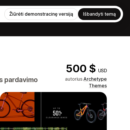
Žiūrėti demonstracinę versiją
Išbandyti temą
500 $
USD
is pardavimo
autorius
Archetype
Themes