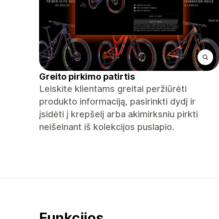
Greito pirkimo patirtis
Leiskite klientams greitai peržiūrėti
produkto informaciją, pasirinkti dydį ir
įsidėti į krepšelį arba akimirksniu pirkti
neišeinant iš kolekcijos puslapio.
Funkcijos