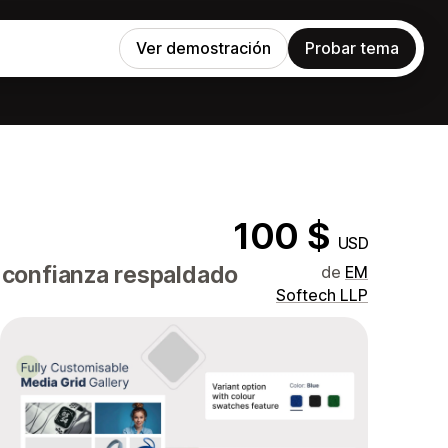
Ver demostración
Probar tema
100 $
USD
 confianza respaldado
de
EM
Softech LLP