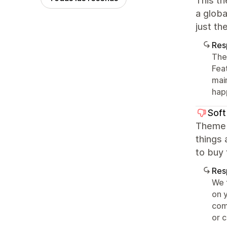
This th
a globa
just th
Res
The
Fea
mai
happ
Soft
Theme 
things 
to buy 
Res
We 
on 
com
or 