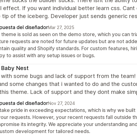
eme sucks the builder sucks. There isnt the ability to 
l effect. If you want individual better learn css. Cant
e tip of the iceberg. Developer just sends generic re
puesta del diseñador
Mar 27, 2025
 theme is sold as seen on the demo store, which you can tria
ture requests are noted for future updates but are not adde
ntain quality and Shopify standards. For custom features, h
y to assist with any setup issues or bugs.
 Baby Nest
with some bugs and lack of support from the team! I
and some changes that i wanted to do and the custom
this theme. Lack of support and they dont make sim
puesta del diseñador
Nov 27, 2024
take pride in exceeding expectations, which is why we buil
your requests. However, your recent requests fall outside th
promise its integrity. We appreciate your understanding a
custom development for tailored needs.