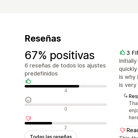
Reseñas
67% positivas
3 F
Initial
6 reseñas de todos los ajustes
quickly
predefinidos
is why 
is very
Reseñas positivas
4
Res
Tha
Reseñas neutras
0
enj
her
Reseñas negativas
2
Rea
Todas las reseñas