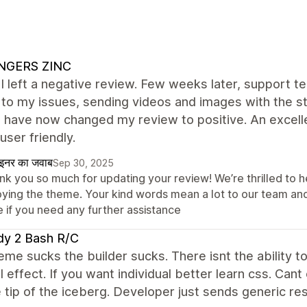
INGERS ZINC
ly I left a negative review. Few weeks later, suppor
 to my issues, sending videos and images with the st
i have now changed my review to positive. An excell
 user friendly.
ाइनर का जवाब
Sep 30, 2025
nk you so much for updating your review! We’re thrilled to h
oying the theme. Your kind words mean a lot to our team an
e if you need any further assistance
dy 2 Bash R/C
eme sucks the builder sucks. There isnt the ability to 
l effect. If you want individual better learn css. Cant
e tip of the iceberg. Developer just sends generic re