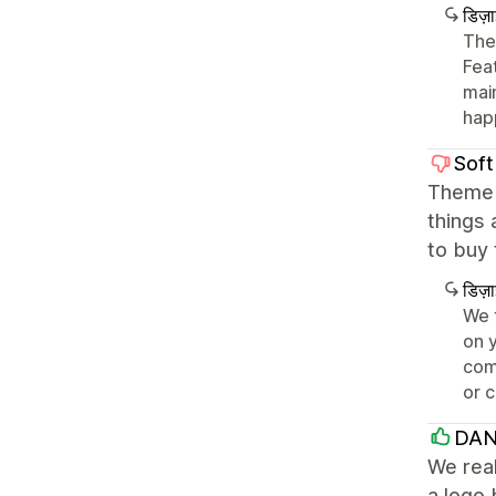
डिज़
The
Fea
mai
happ
Soft
Theme 
things 
to buy 
डिज़
We 
on 
com
or 
DAN
We real
a logo 