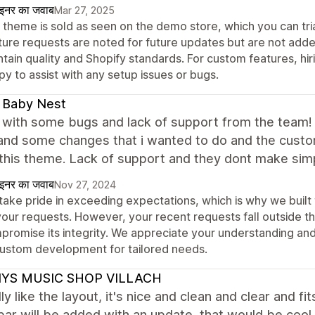
ाइनर का जवाब
Mar 27, 2025
 theme is sold as seen on the demo store, which you can tria
ture requests are noted for future updates but are not adde
ntain quality and Shopify standards. For custom features, h
y to assist with any setup issues or bugs.
 Baby Nest
with some bugs and lack of support from the team! I
and some changes that i wanted to do and the custom
this theme. Lack of support and they dont make sim
ाइनर का जवाब
Nov 27, 2024
take pride in exceeding expectations, which is why we buil
your requests. However, your recent requests fall outside th
promise its integrity. We appreciate your understanding a
custom development for tailored needs.
YS MUSIC SHOP VILLACH
ly like the layout, it's nice and clean and clear and 
bar will be added with an update, that would be cool