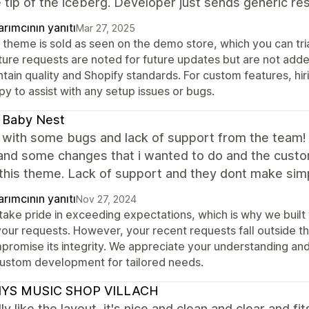
e tip of the iceberg. Developer just sends generic re
rımcının yanıtı
Mar 27, 2025
 theme is sold as seen on the demo store, which you can tria
ture requests are noted for future updates but are not adde
ntain quality and Shopify standards. For custom features, h
y to assist with any setup issues or bugs.
 Baby Nest
with some bugs and lack of support from the team! I
and some changes that i wanted to do and the custom
this theme. Lack of support and they dont make sim
rımcının yanıtı
Nov 27, 2024
take pride in exceeding expectations, which is why we buil
your requests. However, your recent requests fall outside th
promise its integrity. We appreciate your understanding a
custom development for tailored needs.
YS MUSIC SHOP VILLACH
ly like the layout, it's nice and clean and clear and 