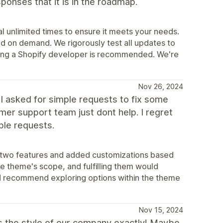
sponses that it is in the roadmap.
l unlimited times to ensure it meets your needs.
d on demand. We rigorously test all updates to
iring a Shopify developer is recommended. We're
Nov 26, 2024
 asked for simple requests to fix some
er support team just dont help. I regret
ple requests.
t two features and added customizations based
e theme's scope, and fulfilling them would
nd recommend exploring options within the theme
Nov 15, 2024
fits the style of our company exactly! Maybe