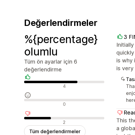
Değerlendirmeler
%{percentage}
3 F
Initial
olumlu
quickly
is why 
Tüm ön ayarlar için 6
is very
değerlendirme
Tasa
Olumlu değerlendirmeler
Tha
4
enj
her
Nötr değerlendirmeler
0
Rea
This th
Olumsuz değerlendirmeler
2
a globa
Tüm değerlendirmeler