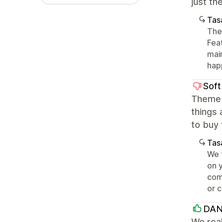
just th
Tasa
The
Fea
mai
happ
Soft
Theme 
things 
to buy 
Tasa
We 
on 
com
or 
DAN
We real