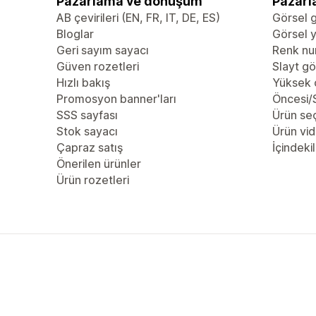
Pazarlama ve dönüşüm
Pazarl
AB çevirileri (EN, FR, IT, DE, ES)
Görsel g
Bloglar
Görsel y
Geri sayım sayacı
Renk nu
Güven rozetleri
Slayt gö
Hızlı bakış
Yüksek 
Promosyon banner'ları
Öncesi/S
SSS sayfası
Ürün se
Stok sayacı
Ürün vid
Çapraz satış
İçindekil
Önerilen ürünler
Ürün rozetleri