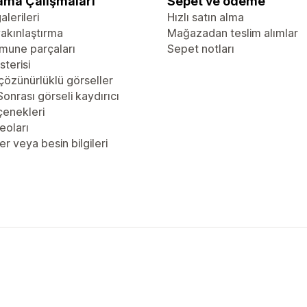
ama Çalışmaları
Sepet ve ödeme
alerileri
Hızlı satın alma
akınlaştırma
Mağazadan teslim alımlar
mune parçaları
Sepet notları
sterisi
çözünürlüklü görseller
onrası görseli kaydırıcı
çenekleri
eoları
er veya besin bilgileri