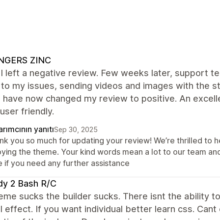
INGERS ZINC
ly I left a negative review. Few weeks later, suppor
 to my issues, sending videos and images with the st
i have now changed my review to positive. An excell
 user friendly.
rımcının yanıtı
Sep 30, 2025
nk you so much for updating your review! We’re thrilled to h
oying the theme. Your kind words mean a lot to our team an
e if you need any further assistance
dy 2 Bash R/C
eme sucks the builder sucks. There isnt the ability to 
l effect. If you want individual better learn css. Cant