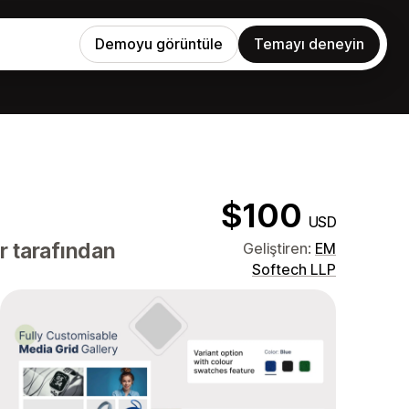
Demoyu görüntüle
Temayı deneyin
$100
USD
r tarafından
Geliştiren:
EM
Softech LLP