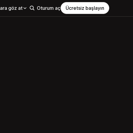
ara göz at
Oturum aç
Ücretsiz başlayın