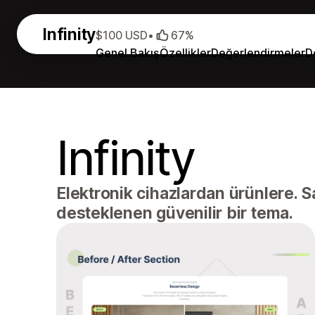
Infinity
$100 USD
•
67%
Genel Bakış
Özellikler
Değerlendirmeler
D
Infinity
Elektronik cihazlardan ürünlere. S
desteklenen güvenilir bir tema.