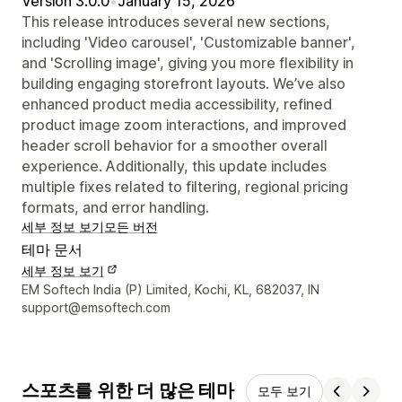
Version 3.0.0
•
January 15, 2026
This release introduces several new sections,
including 'Video carousel', 'Customizable banner',
and 'Scrolling image', giving you more flexibility in
building engaging storefront layouts. We’ve also
enhanced product media accessibility, refined
product image zoom interactions, and improved
header scroll behavior for a smoother overall
experience. Additionally, this update includes
multiple fixes related to filtering, regional pricing
formats, and error handling.
세부 정보 보기
모든 버전
테마 문서
세부 정보 보기
디자이너 연락처 세부 정보
EM Softech India (P) Limited, Kochi, KL, 682037, IN
support@emsoftech.com
스포츠를 위한 더 많은 테마
모두 보기