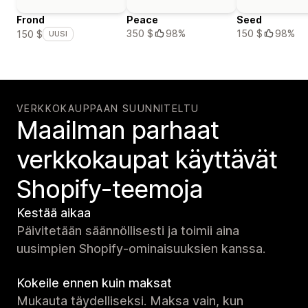
Frond
Peace
Seed
350 $
98%
150 $
98%
150 $
UUSI
VERKKOKAUPPAAN SUUNNITELTU
Maailman parhaat
verkko­kaupat käyttävät
Shopify-teemoja
Kestää aikaa
Päivitetään säännöllisesti ja toimii aina
uusimpien Shopify-ominaisuuksien kanssa.
Kokeile ennen kuin maksat
Mukauta täydelliseksi. Maksa vain, kun