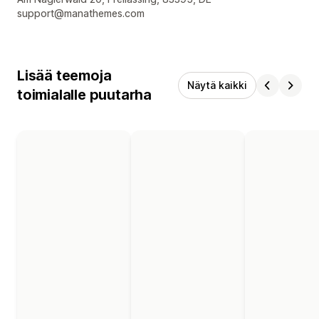
support@manathemes.com
Lisää teemoja
Näytä kaikki
toimialalle puutarha