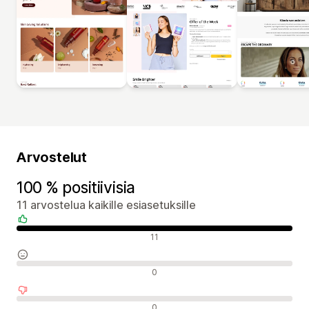
Arvostelut
100 % positiivisia
11 arvostelua kaikille esiasetuksille
Positiiviset arvostelut
11
Neutraalit arvostelut
0
Negatiiviset arvostelut
0