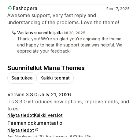
Fashopera
Feb 17, 2025
Awesome support, very fast reply and
understanding of the problems. Love the theme!
Vastaus suunnittelijalta
Jul 30, 2025
Thank you! We're so glad you're enjoying the theme
and happy to hear the support team was helpful. We
appreciate your feedback!
Suunnitellut Mana Themes
Saa tukea
Kaikki teemat
Version 3.3.0
•
July 21, 2026
Iris 3.3.0 introduces new options, improvements, and
fixes
Näytä tiedot
Kaikki versiot
Teeman dokumentaatio
Näytä tiedot
Suunnittelijan yhteystiedot
Am Naglerwald 20, Freilassing, 83395, DE