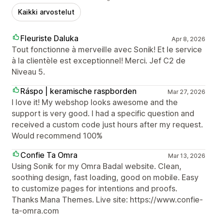
Kaikki arvostelut
Fleuriste Daluka
Apr 8, 2026
Tout fonctionne à merveille avec Sonik! Et le service
à la clientèle est exceptionnel! Merci. Jef C2 de
Niveau 5.
Ráspo | keramische raspborden
Mar 27, 2026
I love it! My webshop looks awesome and the
support is very good. I had a specific question and
received a custom code just hours after my request.
Would recommend 100%
Confie Ta Omra
Mar 13, 2026
Using Sonik for my Omra Badal website. Clean,
soothing design, fast loading, good on mobile. Easy
to customize pages for intentions and proofs.
Thanks Mana Themes. Live site: https://www.confie-
ta-omra.com