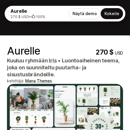
Aurelle
Näytä demo
Kokeile
270 $ USD
•
100%
Aurelle
270 $
USD
Kuuluu ryhmään
Iris
•
Luontoaiheinen teema,
joka on suunniteltu puutarha- ja
sisustusbrändeille.
kehittäjä:
Mana Themes