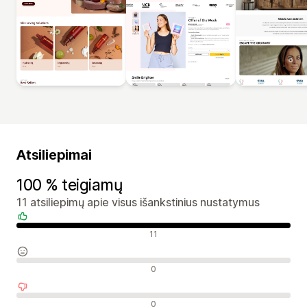
Atsiliepimai
100 % teigiamų
11 atsiliepimų apie visus išankstinius nustatymus
Teigiami atsiliepimai
11
Neutralūs atsiliepimai
0
Neigiami atsiliepimai
0