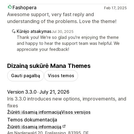
Fashopera
Feb 17, 2025
Awesome support, very fast reply and
understanding of the problems. Love the theme!
Kūrėjo atsakymas
Jul 30, 2025
Thank you! We're so glad you're enjoying the theme
and happy to hear the support team was helpful. We
appreciate your feedback!
Dizainą sukūrė Mana Themes
Gauti pagalbą
Visos temos
Version 3.3.0
•
July 21, 2026
Iris 3.3.0 introduces new options, improvements, and
fixes
Žiūrėti išsamią informaciją
Visos versijos
Temos dokumentacija
Žiūrėti išsamią informaciją
Kūrėjo kontaktiniai duomenys
Am Naglerwald 20, Freilassing, 83395, DE