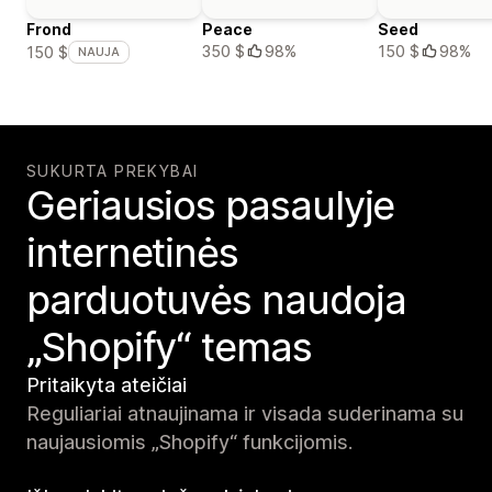
Frond
Peace
Seed
350 $
98%
150 $
98%
150 $
NAUJA
SUKURTA PREKYBAI
Geriausios pasaulyje
internetinės
parduotuvės naudoja
„Shopify“ temas
Pritaikyta ateičiai
Reguliariai atnaujinama ir visada suderinama su
naujausiomis „Shopify“ funkcijomis.