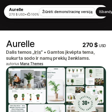
Aurelle
Žiūrėti demonstracinę versiją
Išbandy
270 $ USD
•
100%
Aurelle
270 $
USD
Dalis temos „
Iris
“
•
Gamtos įkvėpta tema,
sukurta sodo ir namų prekių ženklams.
autorius
Mana Themes