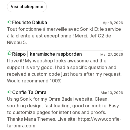
Visi atsiliepimai
Fleuriste Daluka
Apr 8, 2026
Tout fonctionne à merveille avec Sonik! Et le service
à la clientèle est exceptionnel! Merci. Jef C2 de
Niveau 5.
Ráspo | keramische raspborden
Mar 27, 2026
I love it! My webshop looks awesome and the
support is very good. I had a specific question and
received a custom code just hours after my request.
Would recommend 100%
Confie Ta Omra
Mar 13, 2026
Using Sonik for my Omra Badal website. Clean,
soothing design, fast loading, good on mobile. Easy
to customize pages for intentions and proofs.
Thanks Mana Themes. Live site: https://www.confie-
ta-omra.com