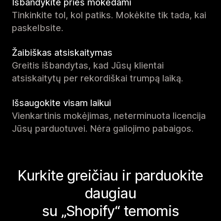
Išbandykite prieš mokėdami
Tinkinkite tol, kol patiks. Mokėkite tik tada, kai
paskelbsite.
Žaibiškas atsiskaitymas
Greitis išbandytas, kad Jūsų klientai
atsiskaitytų per rekordiškai trumpą laiką.
Išsaugokite visam laikui
Vienkartinis mokėjimas, neterminuota licencija
Jūsų parduotuvei. Nėra galiojimo pabaigos.
Kurkite greičiau ir parduokite
daugiau
su „Shopify“ temomis