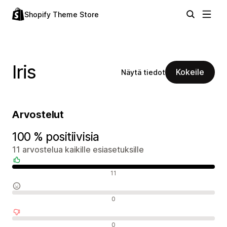
Shopify Theme Store
Iris
Kokeile
Näytä tiedot
Arvostelut
100 % positiivisia
11 arvostelua kaikille esiasetuksille
Positiiviset arvostelut
11
Neutraalit arvostelut
0
Negatiiviset arvostelut
0