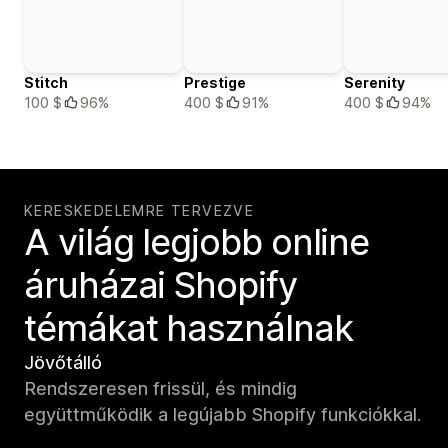
Stitch
Prestige
Serenity
100 $
96%
400 $
91%
400 $
94%
KERESKEDELEMRE TERVEZVE
A világ legjobb online
áruházai Shopify
témákat használnak
Jövőtálló
Rendszeresen frissül, és mindig
együttműködik a legújabb Shopify funkciókkal.