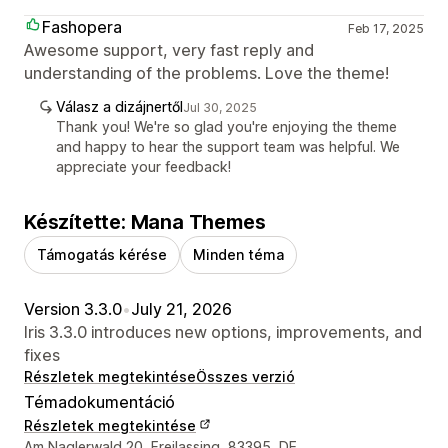
Fashopera
Feb 17, 2025
Awesome support, very fast reply and
understanding of the problems. Love the theme!
Válasz a dizájnertől
Jul 30, 2025
Thank you! We're so glad you're enjoying the theme
and happy to hear the support team was helpful. We
appreciate your feedback!
Készítette: Mana Themes
Támogatás kérése
Minden téma
Version 3.3.0
•
July 21, 2026
Iris 3.3.0 introduces new options, improvements, and
fixes
Részletek megtekintése
Összes verzió
Témadokumentáció
Részletek megtekintése
Dizájner kapcsolattartási adatai
Am Naglerwald 20, Freilassing, 83395, DE