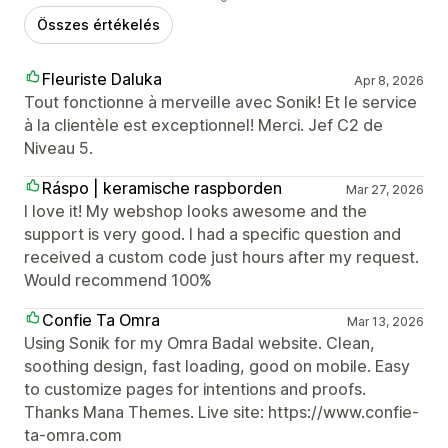
Összes értékelés
Fleuriste Daluka
Apr 8, 2026
Tout fonctionne à merveille avec Sonik! Et le service
à la clientèle est exceptionnel! Merci. Jef C2 de
Niveau 5.
Ráspo | keramische raspborden
Mar 27, 2026
I love it! My webshop looks awesome and the
support is very good. I had a specific question and
received a custom code just hours after my request.
Would recommend 100%
Confie Ta Omra
Mar 13, 2026
Using Sonik for my Omra Badal website. Clean,
soothing design, fast loading, good on mobile. Easy
to customize pages for intentions and proofs.
Thanks Mana Themes. Live site: https://www.confie-
ta-omra.com