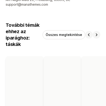
support@manathemes.com
További témák
ehhez az
Összes megtekintése
iparághoz:
táskák