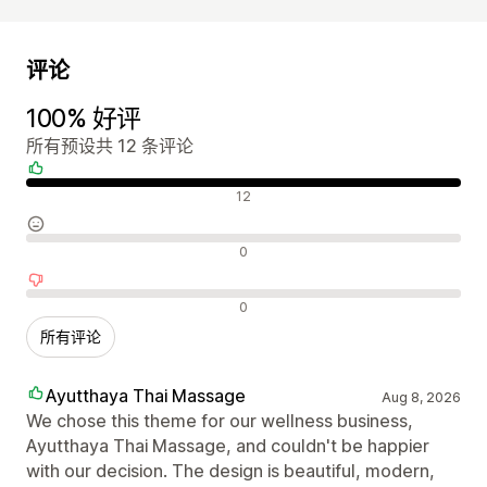
评论
100% 好评
所有预设共 12 条评论
好评
12
中评
0
差评
0
所有评论
Ayutthaya Thai Massage
Aug 8, 2026
We chose this theme for our wellness business,
Ayutthaya Thai Massage, and couldn't be happier
with our decision. The design is beautiful, modern,