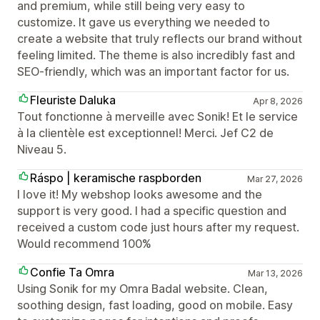
and premium, while still being very easy to
customize. It gave us everything we needed to
create a website that truly reflects our brand without
feeling limited. The theme is also incredibly fast and
SEO-friendly, which was an important factor for us.
Fleuriste Daluka
Apr 8, 2026
Tout fonctionne à merveille avec Sonik! Et le service
à la clientèle est exceptionnel! Merci. Jef C2 de
Niveau 5.
Ráspo | keramische raspborden
Mar 27, 2026
I love it! My webshop looks awesome and the
support is very good. I had a specific question and
received a custom code just hours after my request.
Would recommend 100%
Confie Ta Omra
Mar 13, 2026
Using Sonik for my Omra Badal website. Clean,
soothing design, fast loading, good on mobile. Easy