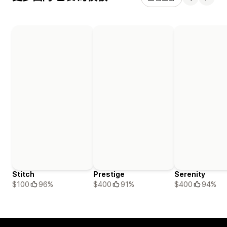
Stitch
Prestige
Serenity
$100
96%
$400
91%
$400
94%