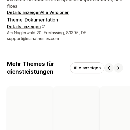
fixes
Details anzeigen
Alle Versionen
Theme-Dokumentation
Details anzeigen
Designer-Kontaktdaten
Am Naglerwald 20, Freilassing, 83395, DE
support@manathemes.com
Mehr Themes für
Alle anzeigen
dienstleistungen