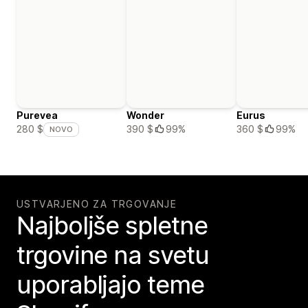
Purevea
Wonder
Eurus
390 $
99%
360 $
99%
280 $
NOVO
USTVARJENO ZA TRGOVANJE
Najboljše spletne
trgovine na svetu
uporabljajo teme