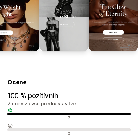
Ocene
100 % pozitivnih
7 ocen za vse prednastavitve
Pozitivne ocene
7
Nevtralne ocene
0