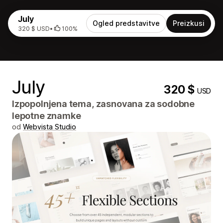
July
Ogled predstavitve
Preizkusi
320 $ USD
•
100%
July
320 $
USD
Izpopolnjena tema, zasnovana za sodobne
lepotne znamke
od
Webvista Studio