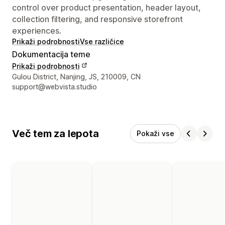
control over product presentation, header layout,
collection filtering, and responsive storefront
experiences.
Prikaži podrobnosti
Vse različice
Dokumentacija teme
Prikaži podrobnosti
Podatki za stik z oblikovalcem
Gulou District, Nanjing, JS, 210009, CN
support@webvista.studio
Več tem za lepota
Pokaži vse