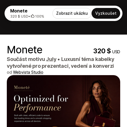
Monete
Zobrazit ukázku
Vyzkoušet
320 $ USD
•
100%
Monete
320 $
USD
Součást motivu
July
•
Luxusní téma kabelky
vytvořené pro prezentaci, vedení a konverzi
od
Webvista Studio