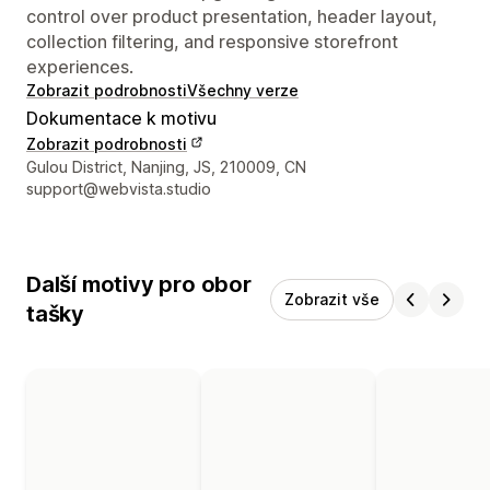
control over product presentation, header layout,
collection filtering, and responsive storefront
experiences.
Zobrazit podrobnosti
Všechny verze
Dokumentace k motivu
Zobrazit podrobnosti
Kontaktní údaje designéra
Gulou District, Nanjing, JS, 210009, CN
support@webvista.studio
Další motivy pro obor
Zobrazit vše
tašky