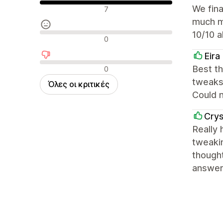
Θετικές κριτικές
We fina
7
much m
10/10 a
Ουδέτερες κριτικές
0
Eira
Αρνητικές κριτικές
Best t
0
tweaks 
Όλες οι κριτικές
Could n
Crys
Really
tweakin
thought
answers