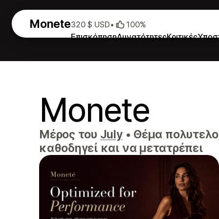
Monete
320 $ USD
•
100%
Επισκόπηση
Δυνατότητες
Κριτικές
Υποσ
Monete
Μέρος του
July
•
Θέμα πολυτελού
καθοδηγεί και να μετατρέπει