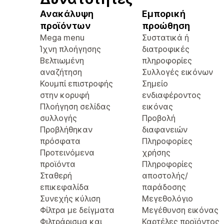
Ανακάλυψη
Εμπορική
προϊόντων
προώθηση
Mega menu
Συστατικά ή
Ίχνη πλοήγησης
διατροφικές
Βελτιωμένη
πληροφορίες
αναζήτηση
Συλλογές εικόνων
Κουμπί επιστροφής
Σημείο
στην κορυφή
ενδιαφέροντος
Πλοήγηση σελίδας
εικόνας
συλλογής
Προβολή
Προβλήθηκαν
διαφανειών
πρόσφατα
Πληροφορίες
Προτεινόμενα
χρήσης
προϊόντα
Πληροφορίες
Σταθερή
αποστολής/
επικεφαλίδα
παράδοσης
Συνεχής κύλιση
Μεγεθολόγιο
Φίλτρα με δείγματα
Μεγέθυνση εικόνας
Φιλτράρισμα και
Καρτέλες προϊόντος