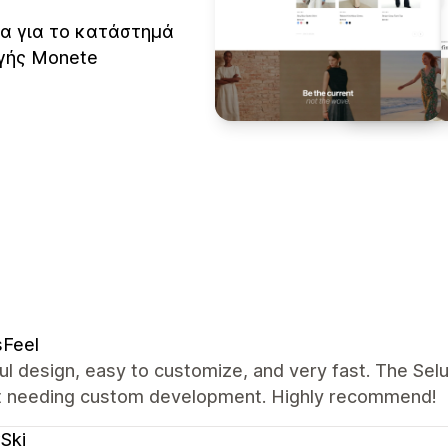
ια για το κατάστημά
γής Monete
sFeel
ul design, easy to customize, and very fast. The Se
t needing custom development. Highly recommend!
Ski