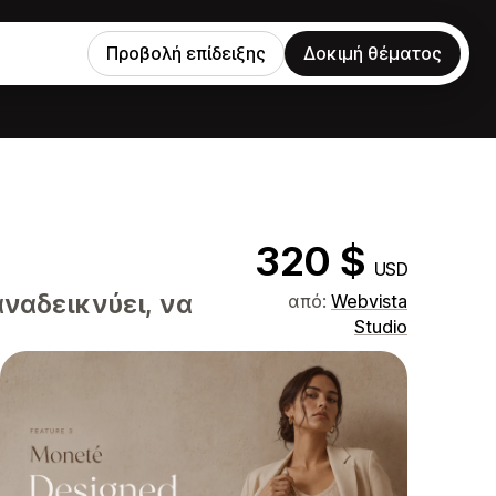
Προβολή επίδειξης
Δοκιμή θέματος
320 $
USD
ναδεικνύει, να
από:
Webvista
Studio