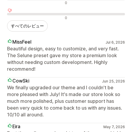
中間的なレビュー
0
否定的なレビュー
0
すべてのレビュー
MissFeel
Jul 6, 2026
Beautiful design, easy to customize, and very fast.
The Selune preset gave my store a premium look
without needing custom development. Highly
recommend!
CowSki
Jun 25, 2026
We finally upgraded our theme and I couldn't be
more pleased with July! It's made our store look so
much more polished, plus customer support has
been very quick to come back to us with any issues.
10/10 all around.
Eira
May 7, 2026