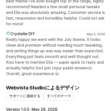
Best theme I've ever bought top of the range, highly
recommend! Needed a few small personal tweaks
and Ella was absolutely amazing. Customer service is
fast, responsive and incredibly helpful. Could not ask
for more!
Crystelle DIY
May 2, 2026
Really happy we went with the July theme. It looks
clean and premium without needing much tweaking,
and setting things up was way easier than expected.
Everything just feels smooth and well thought out.
Also have to mention Ella — super quick to reply and
actually helpful (not just copy-paste answers).
Overall, great experience 👍
Webvista Studioによるデザイン
サポートに連絡する
すべてのテーマ
Version 1.0.5
•
May 26, 2026