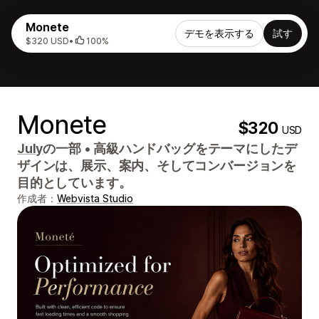
Monete
デモを表示する
試す
$320 USD
•
100%
Monete
$320
USD
July
の一部
•
高級ハンドバッグをテーマにしたデ
ザインは、展示、案内、そしてコンバージョンを
目的としています。
作成者：
Webvista Studio