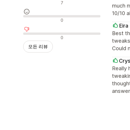
긍정적인 리뷰
7
much m
10/10 a
중립적인 리뷰
0
Eira
Best t
부정적인 리뷰
0
tweaks 
모든 리뷰
Could n
Crys
Really
tweakin
thought
answers