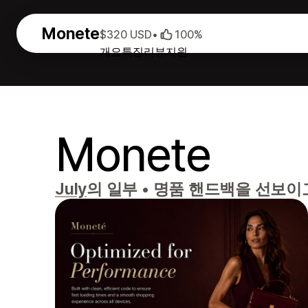
Monete
$320 USD
•
100%
개요
특징
리뷰
지원
Monete
July
의 일부
•
명품 핸드백을 선보이고