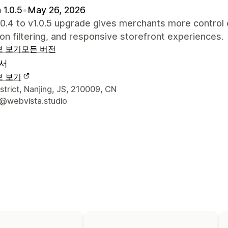
 1.0.5
•
May 26, 2026
.0.4 to v1.0.5 upgrade gives merchants more control 
ion filtering, and responsive storefront experiences.
보 보기
모든 버전
서
보 보기
 연락처 세부 정보
strict, Nanjing, JS, 210009, CN
@webvista.studio