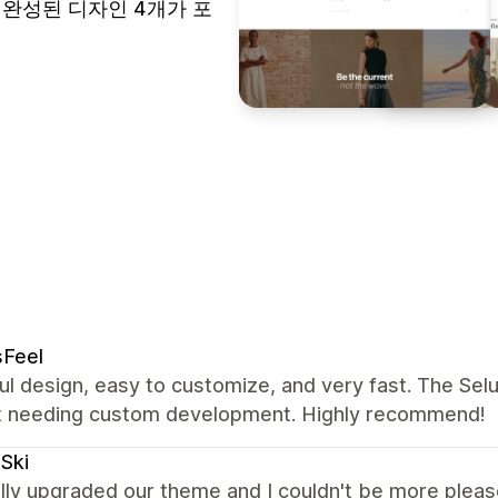
는 완성된 디자인 4개가 포
sFeel
ul design, easy to customize, and very fast. The Se
t needing custom development. Highly recommend!
Ski
lly upgraded our theme and I couldn't be more please