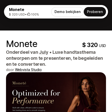
Monete
Demo bekijken
Proberen
$ 320 USD
•
100%
Monete
$ 320
USD
Onderdeel van
July
•
Luxe handtasthema
ontworpen om te presenteren, te begeleiden
en te converteren.
door
Webvista Studio