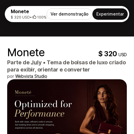
Monete
Ver demonstração
Experimentar
$ 320 USD
•
100%
Monete
$ 320
USD
Parte de
July
•
Tema de bolsas de luxo criado
para exibir, orientar e converter
por
Webvista Studio