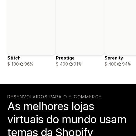
Stitch
Prestige
Serenity
$ 100
96%
$ 400
91%
$ 400
94%
DESENVOLVIDOS PARA O E-COMMERCE
As melhores lojas
virtuais do mundo usam
temas da Shopify