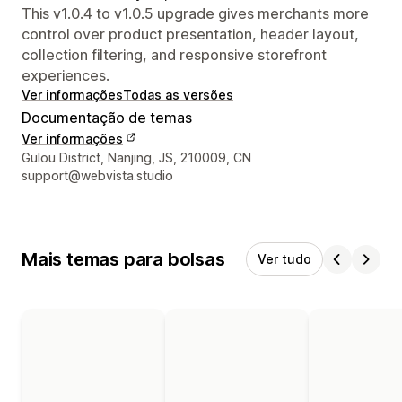
This v1.0.4 to v1.0.5 upgrade gives merchants more
control over product presentation, header layout,
collection filtering, and responsive storefront
experiences.
Ver informações
Todas as versões
Documentação de temas
Ver informações
Informações de contato do designer
Gulou District, Nanjing, JS, 210009, CN
support@webvista.studio
Mais temas para bolsas
Ver tudo