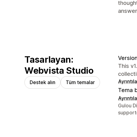
thought
answers
Tasarlayan:
Version
This v1
Webvista Studio
collect
Ayrıntıl
Destek alın
Tüm temalar
Tema b
Ayrıntıl
Tasarımcı 
Gulou Di
support