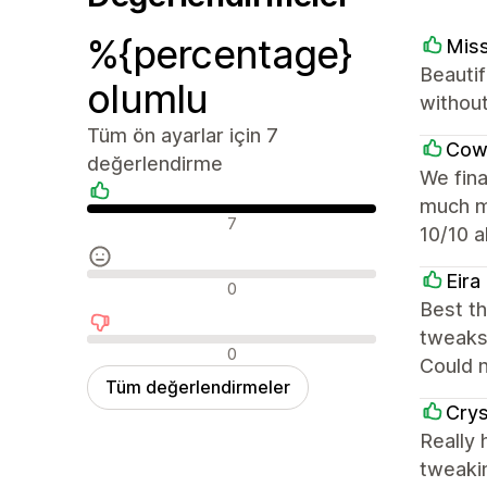
%{percentage}
Mis
Beautif
olumlu
withou
Tüm ön ayarlar için 7
Cow
değerlendirme
We fina
much m
Olumlu değerlendirmeler
7
10/10 a
Eira
Nötr değerlendirmeler
0
Best t
tweaks 
Olumsuz değerlendirmeler
0
Could n
Tüm değerlendirmeler
Crys
Really
tweakin