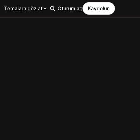
Temalara göz at
Oturum aç
Kaydolun