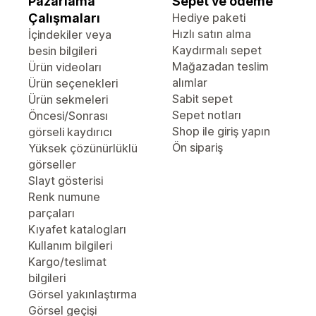
Pazarlama
Sepet ve ödeme
Çalışmaları
Hediye paketi
Hızlı satın alma
İçindekiler veya
Kaydırmalı sepet
besin bilgileri
Mağazadan teslim
Ürün videoları
alımlar
Ürün seçenekleri
Sabit sepet
Ürün sekmeleri
Sepet notları
Öncesi/Sonrası
Shop ile giriş yapın
görseli kaydırıcı
Ön sipariş
Yüksek çözünürlüklü
görseller
Slayt gösterisi
Renk numune
parçaları
Kıyafet katalogları
Kullanım bilgileri
Kargo/teslimat
bilgileri
Görsel yakınlaştırma
Görsel geçişi