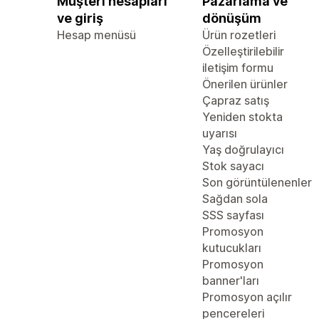
Müşteri hesapları
Pazarlama ve
ve giriş
dönüşüm
Hesap menüsü
Ürün rozetleri
Özelleştirilebilir
iletişim formu
Önerilen ürünler
Çapraz satış
Yeniden stokta
uyarısı
Yaş doğrulayıcı
Stok sayacı
Son görüntülenenler
Sağdan sola
SSS sayfası
Promosyon
kutucukları
Promosyon
banner'ları
Promosyon açılır
pencereleri