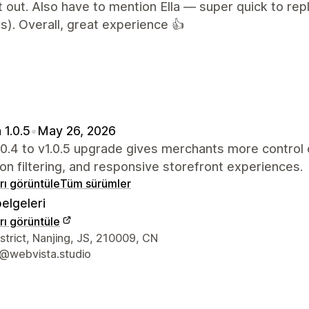
 out. Also have to mention Ella — super quick to repl
). Overall, great experience 👍
 1.0.5
•
May 26, 2026
.0.4 to v1.0.5 upgrade gives merchants more control 
ion filtering, and responsive storefront experiences.
arı görüntüle
Tüm sürümler
elgeleri
arı görüntüle
iletişim bilgileri
strict, Nanjing, JS, 210009, CN
@webvista.studio