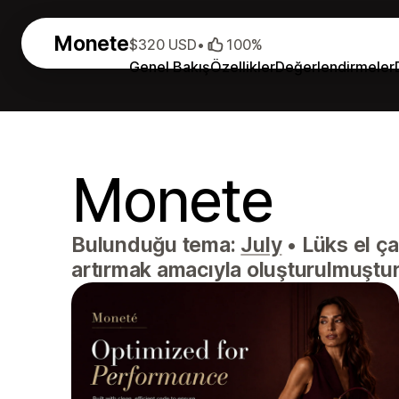
Monete
$320 USD
•
100%
Genel Bakış
Özellikler
Değerlendirmeler
Monete
Bulunduğu tema:
July
•
Lüks el ça
artırmak amacıyla oluşturulmuştur