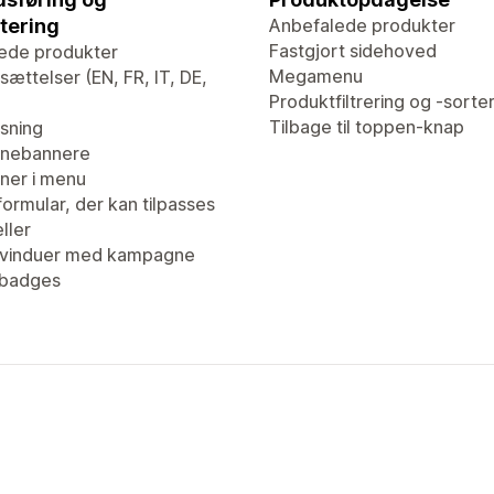
tering
Anbefalede produkter
Fastgjort sidehoved
ede produkter
Megamenu
ættelser (EN, FR, IT, DE,
Produktfiltrering og -sorte
Tilbage til toppen-knap
isning
nebannere
er i menu
ormular, der kan tilpasses
ller
vinduer med kampagne
tbadges