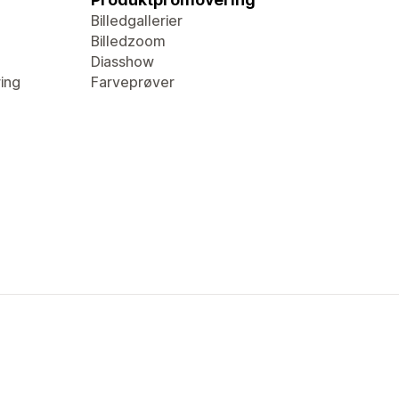
Billedgallerier
Billedzoom
Diasshow
ring
Farveprøver