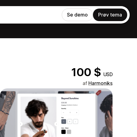
Se demo
Prøv tema
100 $
USD
af
Harmoniks