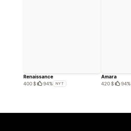
Renaissance
Amara
400 $
94%
420 $
94%
NYT