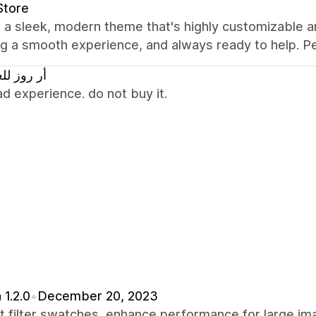
Store
s a sleek, modern theme that's highly customizable a
g a smooth experience, and always ready to help. Pe
أر روز لل
d experience. do not buy it.
 1.2.0
•
December 20, 2023
t filter swatches, enhance performance for large i