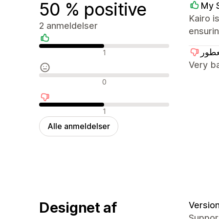
50 % positive
My 
Kairo i
2 anmeldelser
ensurin
Positive anmeldelser
عطور
1
Very ba
Neutrale anmeldelser
0
Negative anmeldelser
1
Alle anmeldelser
Designet af
Version
Suppor