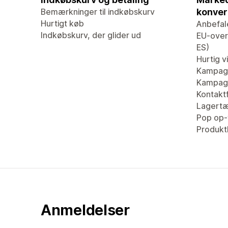
Bemærkninger til indkøbskurv
konver
Hurtigt køb
Anbefal
Indkøbskurv, der glider ud
EU-overs
ES)
Hurtig v
Kampag
Kampagn
Kontaktf
Lagertæ
Pop op-
Produk
Anmeldelser