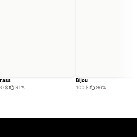
rass
Bijou
0 $
91%
100 $
96%