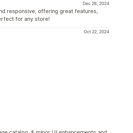
Dec 28, 2024
nd responsive, offering great features,
rfect for any store!
Oct 22, 2024
mage catalog, & minor UI enhancements and