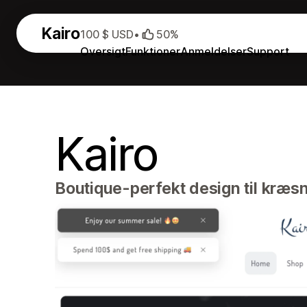
Kairo
100 $ USD
•
50%
Oversigt
Funktioner
Anmeldelser
Support
Kairo
Boutique-perfekt design til kræsn