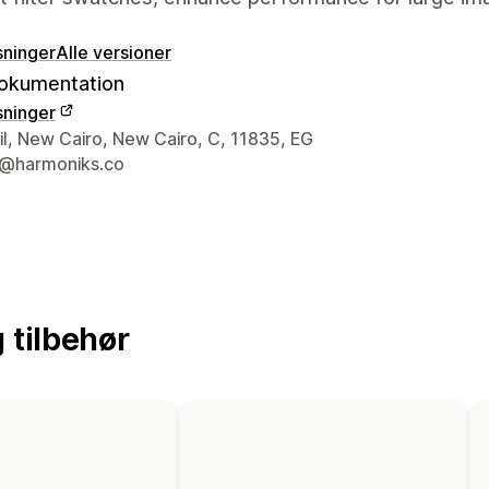
sninger
Alle versioner
okumentation
sninger
ktoplysninger
il, New Cairo, New Cairo, C, 11835, EG
@harmoniks.co
 tilbehør