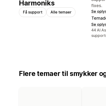
Harmoniks
fixes.
Se oply
Få support
Alle temaer
Temad
Se oply
Se konta
44 Al As
support
Flere temaer til smykker og