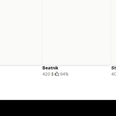
Beatnik
St
420 $
94%
40