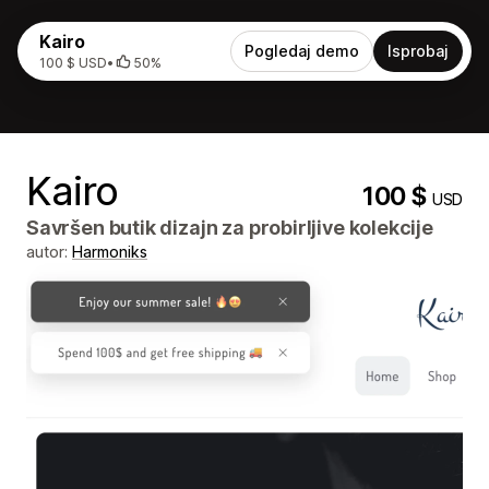
Kairo
Pogledaj demo
Isprobaj
100 $ USD
•
50%
Kairo
100 $
USD
Savršen butik dizajn za probirljive kolekcije
autor:
Harmoniks