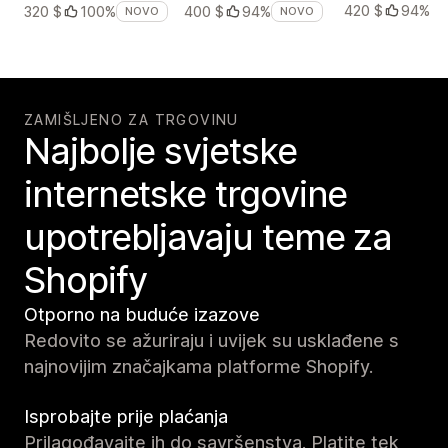
420 $
94%
320 $
100%
400 $
94%
NOVO
NOVO
ZAMIŠLJENO ZA TRGOVINU
Najbolje svjetske
internetske trgovine
upotrebljavaju teme za
Shopify
Otporno na buduće izazove
Redovito se ažuriraju i uvijek su usklađene s
najnovijim značajkama platforme Shopify.
Isprobajte prije plaćanja
Prilagođavajte ih do savršenstva. Platite tek