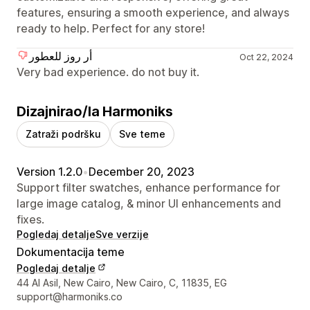
features, ensuring a smooth experience, and always
ready to help. Perfect for any store!
أر روز للعطور
Oct 22, 2024
Very bad experience. do not buy it.
Dizajnirao/la Harmoniks
Zatraži podršku
Sve teme
Version 1.2.0
•
December 20, 2023
Support filter swatches, enhance performance for
large image catalog, & minor UI enhancements and
fixes.
Pogledaj detalje
Sve verzije
Dokumentacija teme
Pogledaj detalje
Podaci za kontakt dizajnera
44 Al Asil, New Cairo, New Cairo, C, 11835, EG
support@harmoniks.co