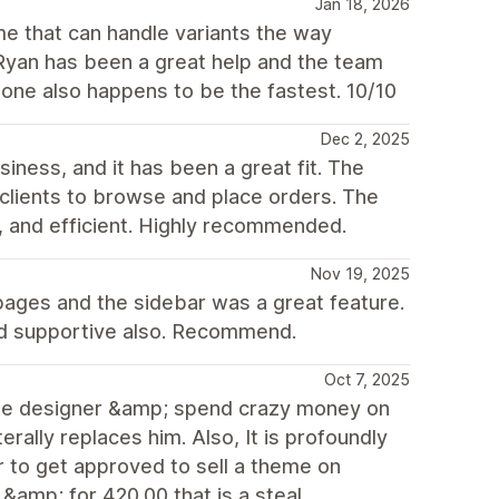
Jan 18, 2026
me that can handle variants the way
 Ryan has been a great help and the team
tone also happens to be the fastest. 10/10
Dec 2, 2025
ness, and it has been a great fit. The
l clients to browse and place orders. The
, and efficient. Highly recommended.
Nov 19, 2025
on pages and the sidebar was a great feature.
and supportive also. Recommend.
Oct 7, 2025
h the designer &amp; spend crazy money on
erally replaces him. Also, It is profoundly
r to get approved to sell a theme on
&amp; for 420.00 that is a steal...