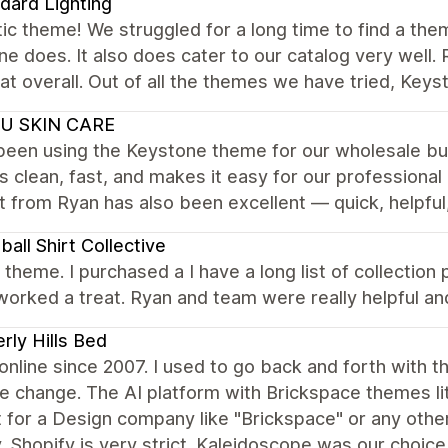
dard Lighting
ic theme! We struggled for a long time to find a the
e does. It also does cater to our catalog very well.
at overall. Out of all the themes we have tried, Keys
U SKIN CARE
een using the Keystone theme for our wholesale busi
is clean, fast, and makes it easy for our professiona
 from Ryan has also been excellent — quick, helpful
ball Shirt Collective
nt theme. I purchased a I have a long list of collecti
worked a treat. Ryan and team were really helpful 
rly Hills Bed
 online since 2007. I used to go back and forth wit
tle change. The AI platform with Brickspace themes lit
lt for a Design company like "Brickspace" or any othe
, Shopify is very strict. Kaleidoscope was our choice 