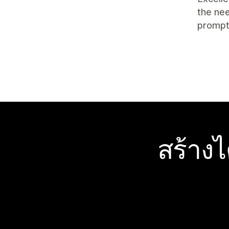
the nee
prompt
สร้าง