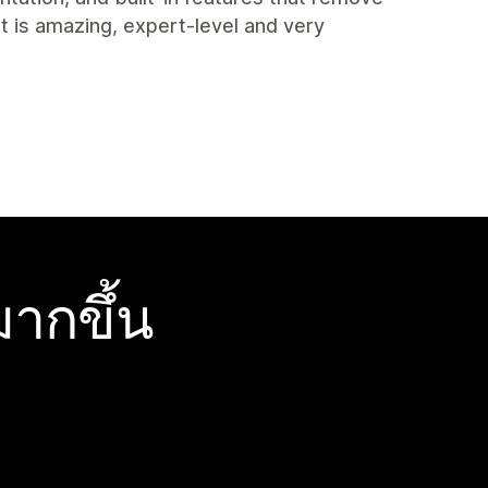
t is amazing, expert-level and very
ากขึ้น