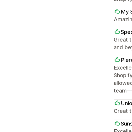
My 
Amazing
Spe
Great 
and bey
Pier
Excell
Shopify
allowed
team—Ry
Uni
Great t
Sun
Excelle