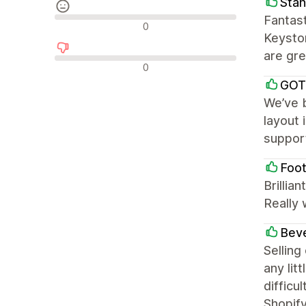
Stan
Fantast
รีวิวที่เป็นกลาง
0
Keyston
are gre
รีวิวเชิงลบ
0
GOT
We’ve b
layout 
support
Foot
Brillia
Really 
Beve
Selling
any lit
difficu
Shopify