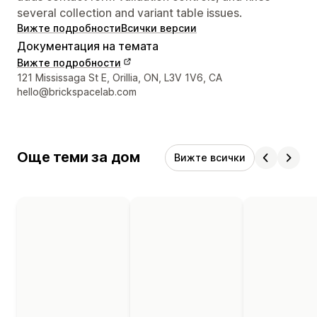
several collection and variant table issues.
Вижте подробности
Всички версии
Документация на темата
Вижте подробности
Данни за връзка с дизайнера
121 Mississaga St E, Orillia, ON, L3V 1V6, CA
hello@brickspacelab.com
Още теми за дом
Вижте всички