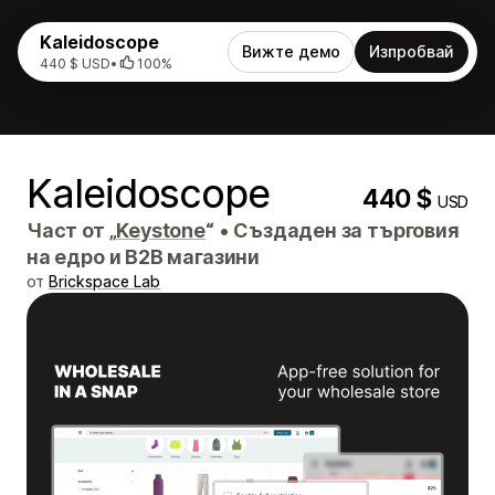
Kaleidoscope
Вижте демо
Изпробвай
440 $ USD
•
100%
Kaleidoscope
440 $
USD
Част от „
Keystone
“
•
Създаден за търговия
на едро и B2B магазини
от
Brickspace Lab